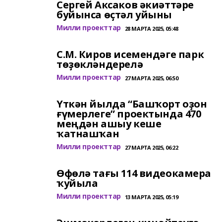
Сергей Аксаков әкиәттәре
буйынса өҫтәл уйыны
Милли проекттар
28 МАРТА 2025, 05:48
С.М. Киров исемендәге парк
төҙөкләндерелә
Милли проекттар
27 МАРТА 2025, 06:50
Үткән йылда “Башҡорт оҙон
ғүмерлеге” проектында 470
меңдән ашыу кеше
ҡатнашҡан
Милли проекттар
27 МАРТА 2025, 06:22
Өфөлә тағы 114 видеокамера
ҡуйыла
Милли проекттар
13 МАРТА 2025, 05:19