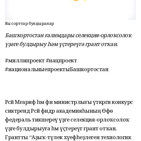
Яңы сорттар булдыралар
Башҡортостан ғалимдары селекция-орлоҡсолоҡ
үҙәге булдырыу һәм үҫтереүгә грант отҡан.
#миллипроект #нацпроект
#национальныепроектыБашкортостан
Рәсәй Мәғариф һәм фән министрлығы үткәргән конкурс
сиктәрендә Рәсәй фәндәр академияһының Өфө
федераль тикшереү үҙәге селекция-орлоҡсолоҡ
үҙәге булдырыуға һәм үҫтереүгә грант отҡан.
Грантты “Аҙыҡ-түлек хәүефһеҙлеген технологик