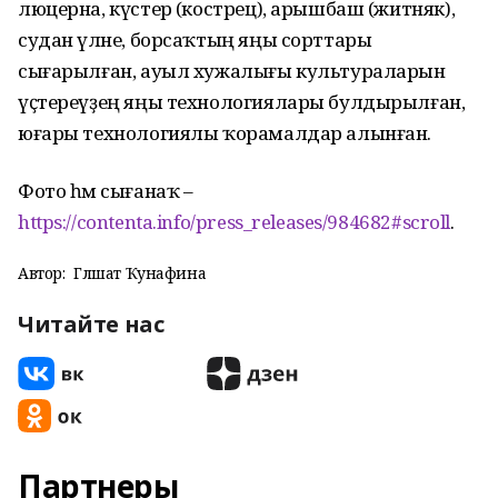
люцерна, күстерә (кострец), арышбаш (житняк),
судан үләне, борсаҡтың яңы сорттары
сығарылған, ауыл хужалығы культураларын
үҫтереүҙең яңы технологиялары булдырылған,
юғары технологиялы ҡорамалдар алынған.
Фото һәм сығанаҡ –
https://contenta.info/press_releases/984682#scroll
.
Автор:
Гөлшат Ҡунафина
Читайте нас
Партнеры