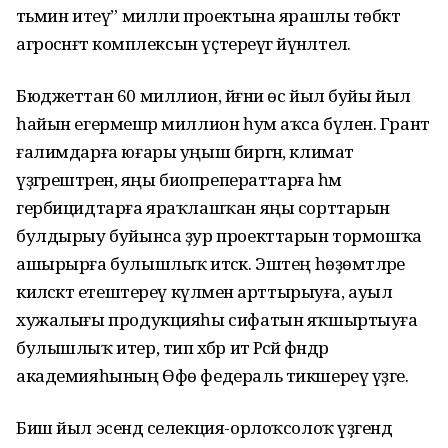
тәьмин итеү” милли проектына ярашлы төбәктә
агросәнәғәт комплексын үҫтереүгә йүнәлтелә.
Бюджеттан 60 миллион, йәғни өс йыл буйы йыл
һайын егермешәр миллион һум аҡса бүленә. Грант
ғалимдарға юғары уңыш биргән, климат
үҙгәрештәренә, яңы биопреператтарға һәм
гербицидтарға яраҡлашҡан яңы сорттарын
булдырыу буйынса ҙур проекттарын тормошҡа
ашырырға булышлыҡ итәсәк. Эштең һөҙөмтәләре
киләсәктә етештереү күләмен арттырыуға, ауыл
хужалығы продукцияһы сифатын яҡшыртыуға
булышлыҡ итер, тип хәбәр итә Рәсәй фәндәр
академияһының Өфө федераль тикшереү үҙәге.
Биш йыл эсендә селекция-орлоҡсолоҡ үҙәгендә