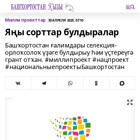
Милли проекттар
30 АПРЕЛЯ 2025, 07:10
Яңы сорттар булдыралар
Башҡортостан ғалимдары селекция-
орлоҡсолоҡ үҙәге булдырыу һәм үҫтереүгә
грант отҡан. #миллипроект #нацпроект
#национальныепроектыБашкортостан