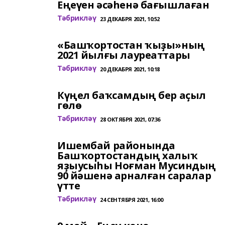
Еңеүен әсәһенә бағышлаған
Тәбрикләү
23 ДЕКАБРЯ 2021, 10:52
«Башҡортостан ҡыҙы»ның
2021 йылғы лауреаттары
Тәбрикләү
20 ДЕКАБРЯ 2021, 10:18
Күңел баҡсамдың бер аҫыл
гөлө
Тәбрикләү
28 ОКТЯБРЯ 2021, 07:36
Ишембай районында
Башҡортостандың халыҡ
яҙыусыһы Ноғман Мусиндың
90 йәшенә арналған саралар
үтте
Тәбрикләү
24 СЕНТЯБРЯ 2021, 16:00