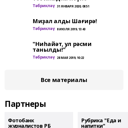
Тәбрикләү
31 ЯНВАРЯ 2020, 08:51
Миҙал алды Шағирә!
Тәбрикләү
8 ИЮЛЯ 2019, 13:43
"Ниһайәт, ул рәсми
танылды!"
Тәбрикләү
28 МАЯ 2019, 10:22
Все материалы
Партнеры
Фотобанк
Рубрика "Еда и
журналистов РБ
напитки"