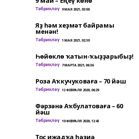
9 май – Еңеү көнө
Тәбрикләү
9 МАЯ 2021, 03:00
Яҙ һәм хеҙмәт байрамы
менән!
Тәбрикләү
1 МАЯ 2021, 02:30
Һөйөклө ҡатын-ҡыҙҙарыбыҙ!
Тәбрикләү
7 МАРТА 2021, 06:36
Роза Аҡкучуковаға – 70 йәш
Тәбрикләү
12 ФЕВРАЛЯ 2020, 06:29
Фәрзәнә Аҡбулатоваға – 60
йәш
Тәбрикләү
10 ФЕВРАЛЯ 2020, 12:43
Тос ижадҡа һәҙиә