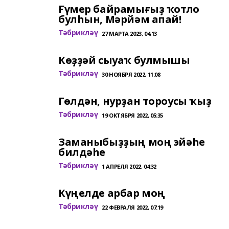
Ғүмер байрамығыҙ ҡотло
булһын, Мәрйәм апай!
Тәбрикләү
27 МАРТА 2023, 04:13
Көҙҙәй сыуаҡ булмышы
Тәбрикләү
30 НОЯБРЯ 2022, 11:08
Гөлдән, нурҙан тороусы ҡыҙ
Тәбрикләү
19 ОКТЯБРЯ 2022, 05:35
Заманыбыҙҙың моң эйәһе
билдәһе
Тәбрикләү
1 АПРЕЛЯ 2022, 04:32
Күңелде арбар моң
Тәбрикләү
22 ФЕВРАЛЯ 2022, 07:19