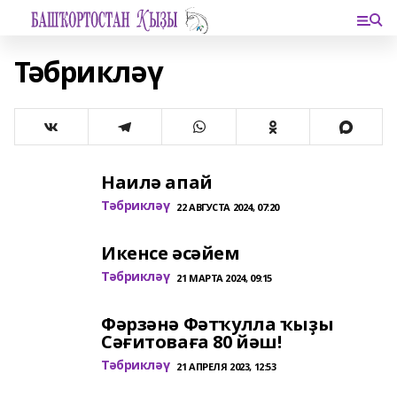
Тәбрикләү
Наилә апай
Тәбрикләү
22 АВГУСТА 2024, 07:20
Икенсе әсәйем
Тәбрикләү
21 МАРТА 2024, 09:15
Фәрзәнә Фәтҡулла ҡыҙы
Сәғитоваға 80 йәш!
Тәбрикләү
21 АПРЕЛЯ 2023, 12:53