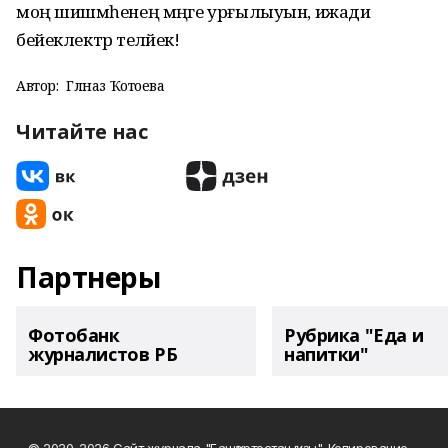
моң шишмәһенең мәңге урғылыуын, ижади
бейеклектәр теләйек!
Автор:
Гөлназ Ҡотоева
Читайте нас
Партнеры
Фотобанк
Рубрика "Еда и
журналистов РБ
напитки"