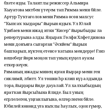
бәхете яҙҙы. Талантлы режиссер Альмира
Ҡыуатова мәктәбен үтеүем тап Римма менән бәйле.
Артур Туҡтағолов менән Римма өсөн махсус
"Ҡыпсаҡ ҡыҙҙары" йырын яҙҙыҡ. Ул Юлай
Үҙәнбаев менән ижад иткән "Кисер" йырыбыҙҙы ла
репертурына алды. Яңыраҡ Гөлфиә Хәләфетдинова
менән донъяға сығарған "Әсәкәйем" йырын
башҡарып, күктең етенсе ҡатына мендерҙе! Ғәзиз
кешебеҙгә йөрәк моңон тап уның күңел ауазы
еткерә кеүек.
Риманың ижады минең яҙған йырҙар менән генә
сикләнмәй, әлбиттә. Ул төшкән һәр клип күҙ алдында
тора, йырҙары йәнде дауалай. Ул халҡыбыҙҙың
яратҡан йырсыһына әйләнде. Был уның
егәрлелегенә, уңғанлығына, өлгөрлөгөнә бәйле.
Юбилей көнөндә уға ныҡлы һаулыҡ, оҙон ғүмер,