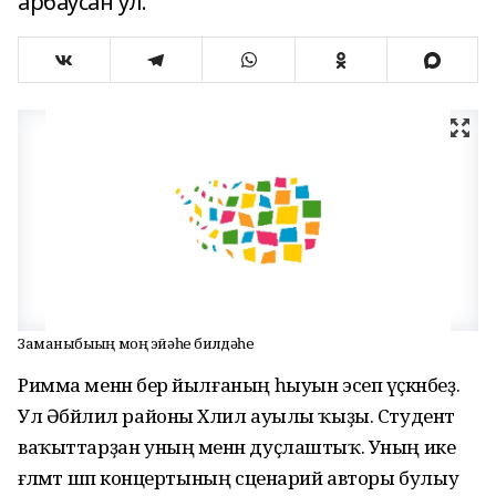
арбаусан ул.
Заманыбыҙҙың моң эйәһе билдәһе
Римма менән бер йылғаның һыуын эсеп үҫкәнбеҙ.
Ул Әбйәлил районы Хәлил ауылы ҡыҙы. Студент
ваҡыттарҙан уның менән дуҫлаштыҡ. Уның ике
ғәләмәт шәп концертының сценарий авторы булыу