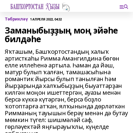
Тәбрикләү
1 АПРЕЛЯ 2022, 04:32
Заманыбыҙҙың моң эйәһе
билдәһе
Яҡташым, Башҡортостандың халыҡ
артисткаһы Римма Амангилдина бөгөн
елле иллеһенә артыла. Һаман да йәш,
матур булып ҡалған, тамашасыһына
романтик йырсы булып танылған һәм
йырҙарында халҡыбыҙҙың быуаттарҙан
килгән моңон ишеттергән, ауазы менән
берсә күккә күтәргән, берсә боҙло
ҡотоптарға атҡан, ялҡынында дөрләткән
Римманың тауышын берәү менән дә бутау
мөмкин түгел: шишмәләй саф,
гөрләүектәй яңғырауыҡлы, күңелде