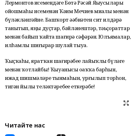
Лермонтов исемендәге Бөтә Рәсәй Яҙыусылары
ойошмаһы исеменән Ҡәҙим Мечиев миҙалы менән
бүләкләнгәйне. Башҡорт әҙәбиәтен сит илдәрҙә
танытып, яңы дуҫтар, бәйләнештәр, тәьҫораттар
менән байып ҡайта шағирә сәфәрҙән. Юлъяҙмалар,
илһамлы шиғырҙар шулай тыуа.
Ҡыҫҡаһы, яратҡан шағирәбеҙҙе лайыҡлы бүләге
менән ҡотлайбыҙ! Ҡыуанысы оҙаҡҡа барһын,
ижад шишмәләре тынмаһын, урғылып торһон,
тигән йылы теләктәребеҙҙе еткерәбеҙ!
Читайте нас