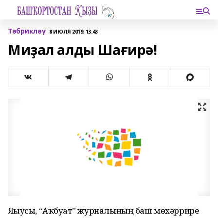
Тәбрикләү
8 ИЮЛЯ 2019, 13:43
Миҙал алды Шағирә!
Яҙыусы, “Аҡбуҙат” журналының баш мөхәррире