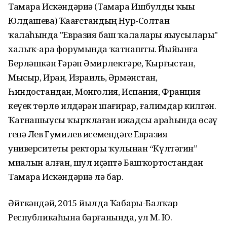
Тамара Искәндәриә (Тамара Ишбулды ҡыҙы
Юлдашева) Ҡаҙағстандың Нур-Солтан
ҡалаһында "Евразия баш ҡалалары яҙыусылары"
халыҡ-ара форумында ҡатнашты. Йыйынға
Берләшкән Ғәрәп Әмирлектәре, Ҡырғыҙстан,
Мысыр, Иран, Израиль, Әрмәнстан,
Һиндостандан, Монголия, Испания, Франция
кеүек төрлө илдәрҙән шағирҙар, ғалимдар килгән.
Ҡатнашыусы ҡырҡлаған ижадсы араһында өсәү
генә Лев Гумилев исемендәге Евразия
университеты ректоры ҡулынан “Күлтәгин”
миҙалын алған, шул иҫәптә Башҡортостандан
Тамара Искәндәриә лә бар.
Әйткәндәй, 2015 йылда Ҡабарҙы-Балҡар
Республикаһына барғанында, ул М. Ю.