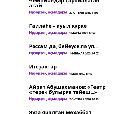
Чемпиондар тәрбиәләгән
атай
Ирҙәрҙең аҫылдары
20 АПРЕЛЯ 2023, 11:06
Ғаиләһе – ауыл күрке
Ирҙәрҙең аҫылдары
1 МАРТА 2023, 06:57
Рәссам да, бейеүсе лә ул...
Ирҙәрҙең аҫылдары
1 ФЕВРАЛЯ 2023, 07:07
Игеҙәктәр
Ирҙәрҙең аҫылдары
1 МАЯ 2022, 11:15
Айрат Абушахманов: «Театр
«тере» булырға тейеш...»
Ирҙәрҙең аҫылдары
2 ОКТЯБРЯ 2020, 09:40
Яуҙа яралған мөхәббәт