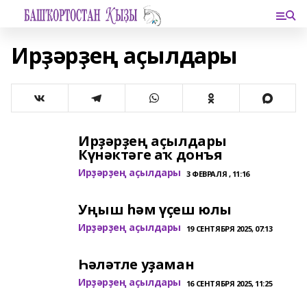
Ирҙәрҙең аҫылдары
Ирҙәрҙең аҫылдары
Күнәктәге аҡ донъя
Ирҙәрҙең аҫылдары
3 ФЕВРАЛЯ , 11:16
Уңыш һәм үҫеш юлы
Ирҙәрҙең аҫылдары
19 СЕНТЯБРЯ 2025, 07:13
Һәләтле уҙаман
Ирҙәрҙең аҫылдары
16 СЕНТЯБРЯ 2025, 11:25