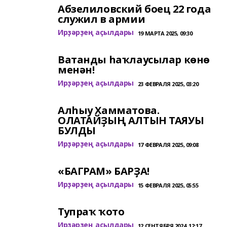
Абзелиловский боец 22 года
служил в армии
Ирҙәрҙең аҫылдары
19 МАРТА 2025, 09:30
Ватанды һаҡлаусылар көнө
менән!
Ирҙәрҙең аҫылдары
23 ФЕВРАЛЯ 2025, 03:20
Алһыу Хамматова.
ОЛАТАЙҘЫҢ АЛТЫН ТАЯУЫ
БУЛДЫ
Ирҙәрҙең аҫылдары
17 ФЕВРАЛЯ 2025, 09:08
«БАГРАМ» БАРҘА!
Ирҙәрҙең аҫылдары
15 ФЕВРАЛЯ 2025, 05:55
Тупраҡ ҡото
Ирҙәрҙең аҫылдары
12 СЕНТЯБРЯ 2024, 12:17