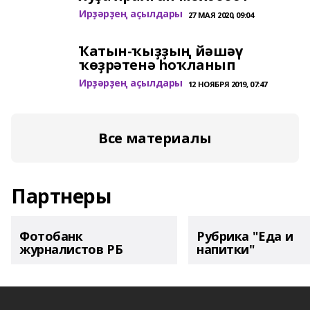
Ирҙәрҙең аҫылдары
27 МАЯ 2020, 09:04
Ҡатын-ҡыҙҙың йәшәү
ҡөҙрәтенә һоҡланып
Ирҙәрҙең аҫылдары
12 НОЯБРЯ 2019, 07:47
Все материалы
Партнеры
Фотобанк
Рубрика "Еда и
журналистов РБ
напитки"