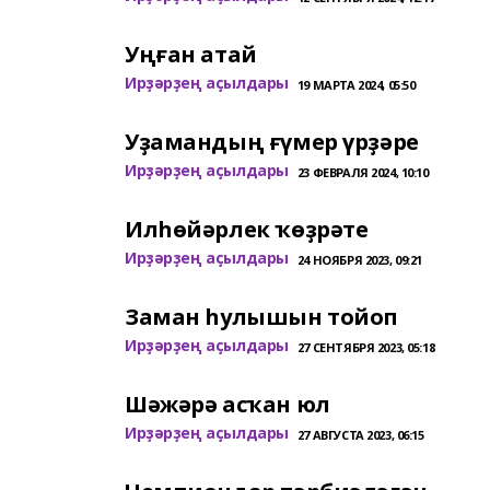
Уңған атай
Ирҙәрҙең аҫылдары
19 МАРТА 2024, 05:50
Уҙамандың ғүмер үрҙәре
Ирҙәрҙең аҫылдары
23 ФЕВРАЛЯ 2024, 10:10
Илһөйәрлек ҡөҙрәте
Ирҙәрҙең аҫылдары
24 НОЯБРЯ 2023, 09:21
Заман һулышын тойоп
Ирҙәрҙең аҫылдары
27 СЕНТЯБРЯ 2023, 05:18
Шәжәрә асҡан юл
Ирҙәрҙең аҫылдары
27 АВГУСТА 2023, 06:15