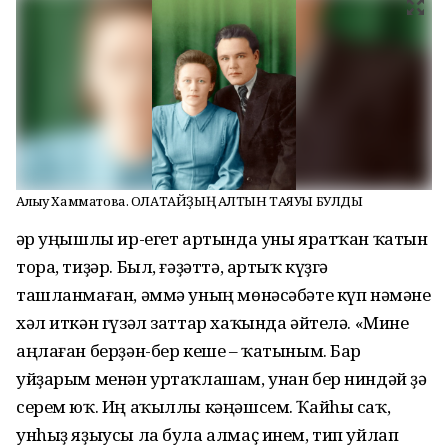
Алһыу Хамматова. ОЛАТАЙҘЫҢ АЛТЫН ТАЯУЫ БУЛДЫ
Һәр уңышлы ир-егет артында уны яратҡан ҡатын
тора, тиҙәр. Был, ғәҙәттә, артыҡ күҙгә
ташланмаған, әммә уның мөнәсәбәте күп нәмәне
хәл иткән гүзәл заттар хаҡында әйтелә. «Мине
аңлаған берҙән-бер кеше – ҡатыным. Бар
уйҙарым менән уртаҡлашам, унан бер ниндәй ҙә
серем юҡ. Иң аҡыллы кәңәшсем. Ҡайhы саҡ,
унhыҙ яҙыусы ла була алмаҫ инем, тип уйлап