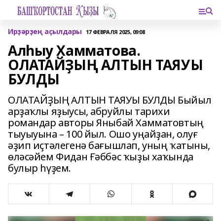
Ирҙәрҙең аҫылдары
17 ФЕВРАЛЯ 2025, 09:08
Алһыу Хамматова.
ОЛАТАЙҘЫҢ АЛТЫН ТАЯУЫ
БУЛДЫ
ОЛАТАЙҘЫҢ АЛТЫН ТАЯУЫ БУЛДЫ Быйыл
арҙаҡлы яҙыусы, абруйлы тарихи
романдар авторы Яныбай Хамматовтың
тыуыуына – 100 йыл. Ошо уңайҙан, олуғ
әҙип иҫтәлегенә бағышлап, уның ҡатыны,
өләсәйем Фидан Ғәббәс ҡыҙы хаҡында
булыр һүҙем.