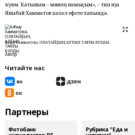
ҡуям. Ҡатыным – минең намыҫым», – тип яҙа
Яныбай Хамматов хәләл ефете хаҡында.
Алһыу Хамматова. ОЛАТАЙҘЫҢ АЛТЫН ТАЯУЫ БУЛДЫ
Автор:
Читайте нас
Партнеры
Фотобанк
Рубрика "Еда и