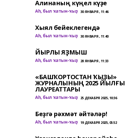
Алинаның күңел күҙе
Аһ, был ҡатын-ҡыҙ
30 ЯНВАРЯ , 11:46
Хыял бейеклегендә
Аһ, был ҡатын-ҡыҙ
30 ЯНВАРЯ , 11:40
ЙЫРЛЫ ЯҘМЫШ
Аһ, был ҡатын-ҡыҙ
28 ЯНВАРЯ , 11:33
«БАШҠОРТОСТАН ҠЫҘЫ»
ЖУРНАЛЫНЫҢ 2025 ЙЫЛҒЫ
ЛАУРЕАТТАРЫ
Аһ, был ҡатын-ҡыҙ
25 ДЕКАБРЯ 2025, 10:36
Беҙгә рәхмәт әйтәләр!
Аһ, был ҡатын-ҡыҙ
19 ДЕКАБРЯ 2025, 05:52