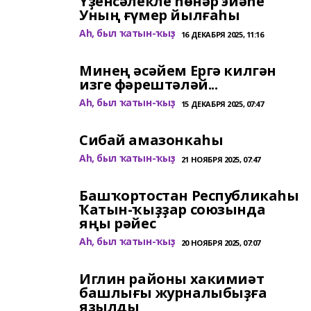
Үҙенсәлекле һөнәр эйәһе
Уның ғүмер йылғаһы
Аһ, был ҡатын-ҡыҙ
16 ДЕКАБРЯ 2025, 11:16
Минең әсәйем Ергә килгән
изге фәрештәләй...
Аһ, был ҡатын-ҡыҙ
15 ДЕКАБРЯ 2025, 07:47
Сибай амазонкаһы
Аһ, был ҡатын-ҡыҙ
21 НОЯБРЯ 2025, 07:47
Башҡортостан Республикаһы
Ҡатын-ҡыҙҙар союзында
яңы рәйес
Аһ, был ҡатын-ҡыҙ
20 НОЯБРЯ 2025, 07:07
Иглин районы хакимиәт
башлығы журналыбыҙға
яҙылды