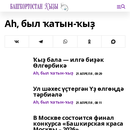
Аһ, был ҡатын-ҡыҙ
Ҡыҙ бала — илгә биҙәк
Өлгөрбикә
Аһ, был ҡатын-ҡыҙ
21 АПРЕЛЯ , 09:29
Ул шәхес үҫтергән Үҙ өлгөңдә
тәрбиәлә
Аһ, был ҡатын-ҡыҙ
21 АПРЕЛЯ , 08:11
В Москве состоится финал
конкурса «Башкирская краса
Москвы – 2026»