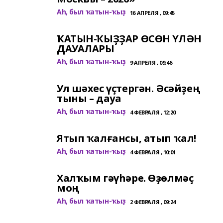
Аһ, был ҡатын-ҡыҙ
16 АПРЕЛЯ , 09:45
ҠАТЫН-ҠЫҘҘАР ӨСӨН ҮЛӘН
ДАУАЛАРЫ
Аһ, был ҡатын-ҡыҙ
9 АПРЕЛЯ , 09:46
Ул шәхес үҫтергән. Әсәйҙең
тыны – дауа
Аһ, был ҡатын-ҡыҙ
4 ФЕВРАЛЯ , 12:20
Ятып ҡалғансы, атып ҡал!
Аһ, был ҡатын-ҡыҙ
4 ФЕВРАЛЯ , 10:01
Халҡым гәүһәре. Өҙөлмәҫ
моң
Аһ, был ҡатын-ҡыҙ
2 ФЕВРАЛЯ , 09:24