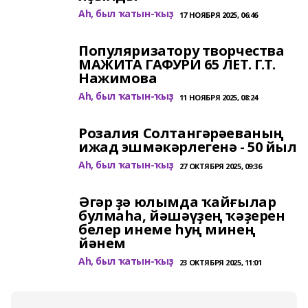
Аһ, был ҡатын-ҡыҙ
17 НОЯБРЯ 2025, 06:46
Популяризатору творчества
МАЖИТА ГАФУРИ 65 ЛЕТ. Г.Т.
Нажимова
Аһ, был ҡатын-ҡыҙ
11 НОЯБРЯ 2025, 08:24
Розалия Солтангәрәеваның
ижад эшмәкәрлегенә - 50 йыл
Аһ, был ҡатын-ҡыҙ
27 ОКТЯБРЯ 2025, 09:36
Әгәр ҙә юлымда ҡайғылар
булмаһа, йәшәүҙең ҡәҙерен
белер инеме һуң минең
йәнем
Аһ, был ҡатын-ҡыҙ
23 ОКТЯБРЯ 2025, 11:01