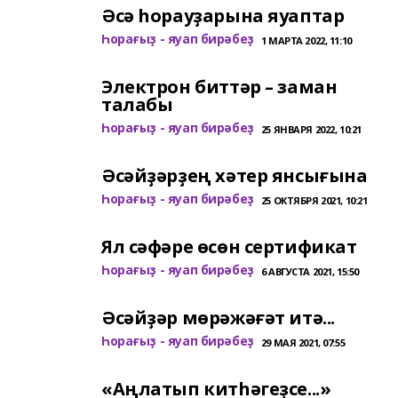
Әсә һорауҙарына яуаптар
Һорағыҙ - яуап бирәбеҙ
1 МАРТА 2022, 11:10
Электрон биттәр – заман
талабы
Һорағыҙ - яуап бирәбеҙ
25 ЯНВАРЯ 2022, 10:21
Әсәйҙәрҙең хәтер янсығына
Һорағыҙ - яуап бирәбеҙ
25 ОКТЯБРЯ 2021, 10:21
Ял сәфәре өсөн cертификат
Һорағыҙ - яуап бирәбеҙ
6 АВГУСТА 2021, 15:50
Әсәйҙәр мөрәжәғәт итә...
Һорағыҙ - яуап бирәбеҙ
29 МАЯ 2021, 07:55
«Аңлатып китһәгеҙсе...»