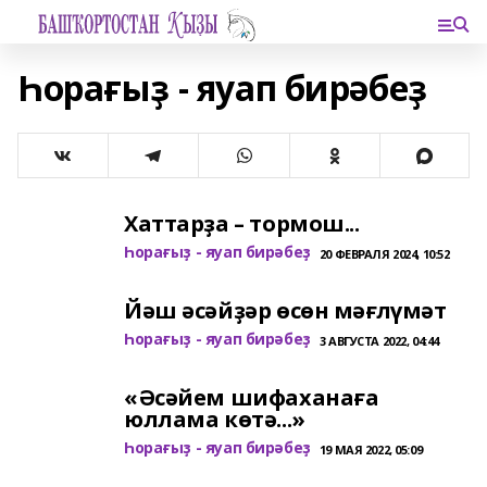
Һорағыҙ - яуап бирәбеҙ
Хаттарҙа – тормош...
Һорағыҙ - яуап бирәбеҙ
20 ФЕВРАЛЯ 2024, 10:52
Йәш әсәйҙәр өсөн мәғлүмәт
Һорағыҙ - яуап бирәбеҙ
3 АВГУСТА 2022, 04:44
«Әсәйем шифаханаға
юллама көтә...»
Һорағыҙ - яуап бирәбеҙ
19 МАЯ 2022, 05:09