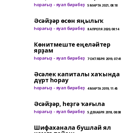
Һорағыҙ - яуап бирәбеҙ
5 МАРТА 2021, 08:18
Әсәйҙәр өсөн яңылыҡ
Һорағыҙ - яуап бирәбеҙ
8 АПРЕЛЯ 2020, 08:14
Көнитмеште еңеләйтер
ярҙам
Һорағыҙ - яуап бирәбеҙ
7 ОКТЯБРЯ 2019, 07:41
Әсәлек капиталы хаҡында
дүрт һорау
Һорағыҙ - яуап бирәбеҙ
4 МАРТА 2019, 11:45
Әсәйҙәр, һеҙгә ҡағыла
Һорағыҙ - яуап бирәбеҙ
5 ДЕКАБРЯ 2018, 08:08
Шифаханала бушлай ял