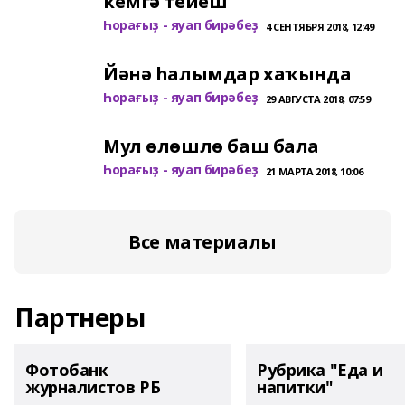
кемгә тейеш
Һорағыҙ - яуап бирәбеҙ
4 СЕНТЯБРЯ 2018, 12:49
Йәнә һалымдар хаҡында
Һорағыҙ - яуап бирәбеҙ
29 АВГУСТА 2018, 07:59
Мул өлөшлө баш бала
Һорағыҙ - яуап бирәбеҙ
21 МАРТА 2018, 10:06
Все материалы
Партнеры
Фотобанк
Рубрика "Еда и
журналистов РБ
напитки"