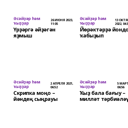
Әсәйҙәр һәм
Әсәйҙәр һәм
26 ИЮНЯ 2023,
13 ОКТЯ
ҡыҙҙар
ҡыҙҙар
11:05
2022, 04:
Үрҙәргә әйҙәгән
Йөрәктәрҙә йонд
яҙмыш
ҡабыҙып
Әсәйҙәр һәм
Әсәйҙәр һәм
2 АПРЕЛЯ 2021,
5 МАРТ
ҡыҙҙар
ҡыҙҙар
06:52
06:56
Скрипка моңо –
Ҡыҙ бала бағыу –
йәндең сыңрауы
милләт тәрбиәлә