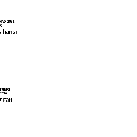
МАЯ 2022,
10
ыһаны
НТЯБРЯ
07:26
лған