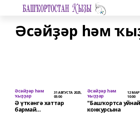
Әсәйҙәр һәм ҡы
Әсәйҙәр һәм
Әсәйҙәр һәм
31 АВГУСТА 2025,
12 МАРТ
ҡыҙҙар
ҡыҙҙар
05:00
10:00
Ә үткәнгә хаттар
"Башҡортса уйна
бармай...
конкурсына