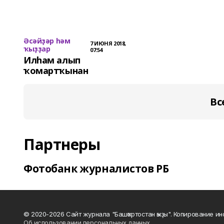
Әсәйҙәр һәм
7 ИЮНЯ 2018,
ҡыҙҙар
07:54
Илһам алып
ҡомартҡынан
Вс
Партнеры
Фотобанк журналистов РБ
© 2020-2026 Сайт журнала "Башҡортостан ҡыҙы". Копирование и
Об использовании персональных данных