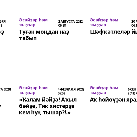
Әсәйҙәр һәм
Әсәйҙәр һәм
БРЯ
2 АВГУСТА 2022,
20 
ҡыҙҙар
ҡыҙҙар
38
06:28
06:
оҙ
Туған моңдан наҙ
Шәфҡәтлеләр й
табып
Әсәйҙәр һәм
Әсәйҙәр һәм
А 2020,
4 ФЕВРАЛЯ 2020,
6 СЕ
ҡыҙҙар
ҡыҙҙар
07:58
2018, 
«Ҡалам йәйҙә! Аҡыл
Аҡ һөйөүҙән яра
ү
бәйҙә, Тик хистәрҙе
кем һуң тышар?!.»