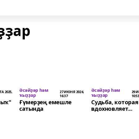
ҙҙар
Әсәйҙәр һәм
Әсәйҙәр һәм
А 2025,
27 ИЮНЯ 2024,
29 И
ҡыҙҙар
ҡыҙҙар
16:37
10:5
йыҡ"
Ғүмерҙең емешле
Судьба, которая
cатында
вдохновляет...