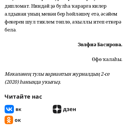
дипломат. Ниндәй ҙә булһа ҡарарға килер
алдынан уның менән бер һөйләшеү етә, әсәйем
фекерен шул тиклем төплө, аҡыллы итеп еткерә
белә.
Зөлфиә Басирова.
Өфө ҡалаһы.
Мәҡәләнең тулы вариантын журналдың 2-се
(2020) һанында уҡығыҙ.
Читайте нас