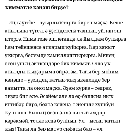
ҡиммәтле кәңәш бирҙе?
– Иң тәүгеһе – ауырлыҡтарға бирешмәҫкә. Кеше
аҡылына түгел, ә үҙеңдекенә таянып, уйлап эш
итергә. Нимә генә эшләгәндә лә йылдам булырға
һәм тейешенсә атҡарып ҡуйырға. Һәр ваҡыт
уҡырға, белемде камиллаштырырға. Минең
өсөн уның әйткәндәре бик ҡиммәт. Ошо уҡ
аҡылды ҡыҙҙарыма өйрәтәм. Тағы бер мөһим
кәңәше – үҙеңдең ҡатын-ҡыҙ икәнеңде бер
ваҡытта ла онотмаҫҡа. Әҙәм күрке – сепрәк,
тиҙәр бит әле. Әсәйем әле лә өҫ-башына ныҡ
иғтибар бирә, бөхтә кейенә, тейешле хушбуй
ҡуллана. Бының өсөн әллә ни сығымдар
кәрәкмәй, теләк кенә булһын. Ул – ысын ҡатын-
ҡыҙ! Тағы ла бер матур сифаты бар – ул