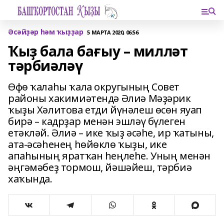
Әсәйҙәр һәм ҡыҙҙар
5 МАРТА 2020, 06:56
Ҡыҙ бала бағыу – милләт
тәрбиәләү
Өфө ҡалаһы ҡала округының Совет
районы хакимиәтендә Әлиә Мәҙәрик
ҡыҙы Хәлитова етди йүнәлеш өсөн яуап
бирә – кадрҙар менән эшләү бүлеген
етәкләй. Әлиә – ике ҡыҙ әсәһе, ир ҡатыны,
ата-әсәһенең һөйөклө ҡыҙы, ике
апаһының яратҡан һеңлеһе. Уның менән
әңгәмәбеҙ тормош, йәшәйеш, тәрбиә
хаҡында.