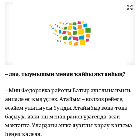
– Әлиә, тыумышың менән ҡайһы яҡтанһың?
– Мин Федоровка районы Батыр ауылынанмын.
Ғаиләлә өс ҡыҙ үҫтек. Атайым – колхоз рәйесе,
әсәйем уҡытыусы булды. Атайыбыҙ көнө-төнө
баҫыуҙа йәки эш менән район үҙәгендә, әсәй –
мәктәптә. Уларҙағы эшкә яуаплы ҡарау ҡаныма
һеңеп ҡалған.