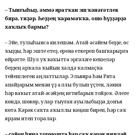
– Тынғыһыҙ, әммә яратҡан эш ҡәнәғәтлек
бирә, тиҙәр. Һеҙҙең ҡарамаҡҡа, ошо һүҙҙәрҙә
хаҡлыҡ бармы?
– Эйе, тулыһынса килешәм. Атай-әсәйем беҙҙе, өс
ҡыҙҙы, һәр эште етеҙ, еренә еткереп башҡарырға
өйрәтте. Шул уҡ ваҡытта эргәләге кешеләр
беҙҙең арҡала ҡыйын хәлдә ҡалмаҫҡа
тейешлеген аңлаттылар. Эльвира һәм Рита
апайҙарым менән үҙ аллы булып үҫтек, ләкин
һәр ваҡыт атай-әсәйҙең иғтибарын тойҙоҡ. Әлеге
көндә, шөкөр, улар тыуған ауылыбыҙҙа донъя
көтә. Кәрәк саҡта аҡыллы кәңәш биреп, һәр саҡ
ярҙам итеп торалар.
– Әсәйең һиңә тормошта һәр саҡ кәрәк ниндәй