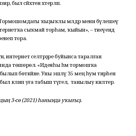
рә, был сәйәхәтен хәтерләп.
Тормошомдағы ҡыҙыҡлы мәлдәр менән бүлешеү
 интернетҡа сыҡмай торһам, ҡыйын», – тиеүендә
ренеп тора.
н, интернет селтәрҙәре буйынса таралған
нда төшөрөлә. «Идеяһы һәм тормошҡа
лып бөткәйне. Уны эшләү 35 мең һум тирәһенә
был клип уға табыш түгел, ә танылыу килтерә.
ың 3-сө (2021) һанында уҡығыҙ.