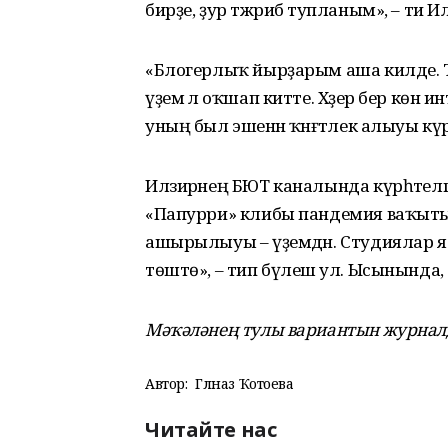
бирҙе, ҙур тәжрибә тупланым», – ти Илзи
«Блогерлыҡ йырҙарым аша килде. 
үҙемә лә оҡшап китте. Хәҙер бер көн
уның был эшенән ҡәнәғәтлек алыуы кү
Илзирәнең БЮТ каналында күрһәтелгә
«Папурри» клибы пандемия ваҡыты
ашырылыуы – үҙемдән. Студиялар ябы
төштө», – тип бүлешә ул. Ысынында, 
Мәҡәләнең тулы вариантын журналд
Автор:
Гөлназ Ҡотоева
Читайте нас