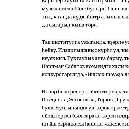
Барыбер ҙә ауылға ҡайтырмын, тип 
музыка менән бәйле булыры башына и
тыңлағанда күҙҙән йәштәр атылып сығыр 
да сығарып ҡына тора.
Тап институтта уҡығанда, ҡәҙерле 
һөйөү. Илзирәгә ышаныс күрһәтә ул, ҡ
кеүек килә. Туҡтауһыҙ алға барыу
Нариман Сабитов исемендәге халыҡ-а
конкурстарында, «Йәшлек-шоу»ҙа ла
Илзирә бешеренергә, сәйәхәт итергә яр
Швецияла, Эстонияла, Төркиәлә, Гр
була. Һуңғыһында ул төрөк оркестры
ойошторған был сарала төрки илдәре
иң йәш скрипкасы һанала. «Икенсе 