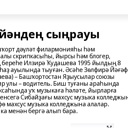
 йәндең сыңрауы
шҡорт дәүләт филармонияһы һәм
залы скрипкасыһы, йырсы һәм блогер,
 береһе Илзирә Ҡудашева 1995 йылдың 8
ҙ ауылында тыуған. Әсәһе Зөлфирә Йәғәф
аева) – Башҡортостан Яҙыусылар союзы
ир улы – водитель. Биш туғаны араһында
аҡсаһында уҡ музыкаға һәләте, йырларға
ренсегә Сибайҙағы махсус музыка колледжы
фө махсус музыка колледжына алалар.
ка менән бергә алып бара.