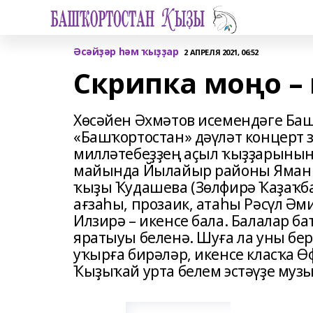
Әсәйҙәр һәм ҡыҙҙар
2 АПРЕЛЯ 2021, 06:52
Скрипка моңо –
Хөсәйен Әхмәтов исемендәге Ба
«Башҡортостан» дәүләт концерт 
милләтебеҙҙең аҫыл ҡыҙҙарының
майында Йылайыр районы Яманһа
ҡыҙы Ҡудашева (Зөлфирә Ҡаҙаҡб
ағзаһы, прозаик, атаһы Рәсүл Әм
Илзирә – икенсе бала. Балалар б
яратыуы беленә. Шуға ла уны бе
уҡырға бирәләр, икенсе класҡа Ө
Ҡыҙыҡай урта белем эстәүҙе музы