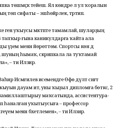
а төшмәҫкә тейеш. Ял көндәре лә ул ҡоралын
ң төп сифаты – эшһөйәрлек, тәртип.
ке генә уҡыусы мәктәпте тамамлай, шуларҙың
-3 тапҡыр ғына каникулдарға ҡайта ала
 үҙем менән йөрөттөм. Спортсы көн дә
ла, шуның һымаҡ, скрипкала ла туҡтамай
а», – ти Илзирә.
р Исмәғилев исемендәге Өфө дәүләт сәнғәт
уын дауам итә, уны ҡыҙыл дипломға бөткәс, 2
 камиллаштырыу маҡсатында, ассистентура-
тип һаналған уҡытыусыға – профессор
үем менән бәхетлемен», – ти Илзирә.