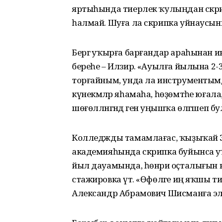
яртыһында тиерлек ҡулыңдан скрипк
һалмай. Шуға ла скрипка уйнаусыны
Бергә уҡырға барғандар араһынан и
береһе – Илзирә. «Ауылға йылына 2
торғайным, унда ла инструментымды
күнекмәләр яһамаһа, һөҙөмтәһе юға
шөғөлләнгәндә генә уңышҡа өлгәшеп бул
Колледжды тамамлағас, ҡыҙыҡай Заһи
академияһында скрипка буйынса уҡы
йыл дауамында, һөнәри оҫталығын
стажировка үтә. «Өфөләге иң яҡшы 
Александр Абрамович Шисманға эләге