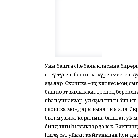
Уны башта әсәһе баян класына бирергә
етеү түгел, башы ла күренмәйәсәген
яҙалар. Скрипка – иҫ киткес моң сығ
башҡорт халыҡ әкиәттәренең береһендә
яһап уйнайҙар, ул яҙмышын бәйән итә.
скрипка моңдары ғына тыя ала. С
был музыка ҡоралына баштан уҡ мөхәб
билдәләнгән һыҙыҡтар ҙа юҡ. Баҡтиһәң
һигеҙ сәғәт уйнап ҡайтҡандан һуң да к