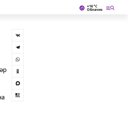
+16 °С
Облачно
әр
на