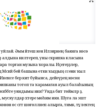
 уйлай. Әммә йәтеш кенә Илзирәнең баянға көсө
 күҙ алдына килтереп, уны скрипка класына
ара торған музыка ҡоралы. Иҫегеҙҙәлер,
 Мәскәй әбей башына еткән ҡыҙҙың сәсенән ҡыл
 Икенсе бер әкиәт буйынса, дейеүҙең көсөн
крипканы тотоп та ҡарамаған ауыл балаһының
бәте уяндымы икән? Унда бит төймәләр ҙә,
, мускулдар хәтере мөһим икән. Шуға ла эштә
өнөнә өс сәғәт шөғөлләнеп алырға, тимәк, тәүлектең