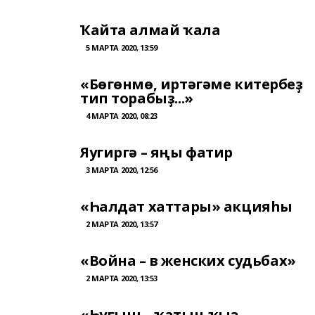
Ҡайта алмай ҡала
5 МАРТА 2020, 13:59
«Бөгөнмө, иртәгәме китербеҙ
тип торабыҙ...»
4 МАРТА 2020, 08:23
Яугиргә – яңы фатир
3 МАРТА 2020, 12:56
«Һалдат хаттары» акцияһы
2 МАРТА 2020, 13:57
«Война – в женских судьбах»
2 МАРТА 2020, 13:53
«Һуғыш – ҡатын-ҡыҙ