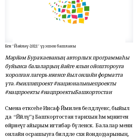
Бөгөн “Йәйләү-2021” үҙ эшен башланы
Мәрйәм Бураҡаеваның авторлыҡ программаһы
буйынса балаларҙың йәйге ялын ойоштороуға
ҡоролған лагерь икенсе йыл онлайн форматта
үтә. #миллипроект #национальныепроекты
#нацпроекты #нацпроектыБашкортостан
Смена етәксеһе Инсаф Йәмилев белдәләүенсә, быйыл
да “Йәйләү”ҙә Башҡортостан тарихын һәм мәҙәниәтен
өйрәнеүгә айырым иғтибар бүленәсәк. Балалар менән
онлайн осрашыуға билдәле сәхнә йондоҙҙарының,