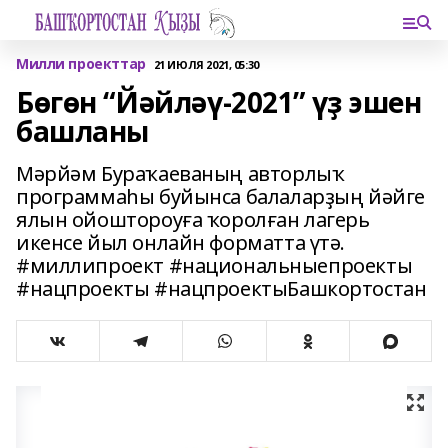
Милли проекттар
21 ИЮЛЯ 2021, 05:30
Бөгөн “Йәйләү-2021” үҙ эшен
башланы
Мәрйәм Бураҡаеваның авторлыҡ
программаһы буйынса балаларҙың йәйге
ялын ойоштороуға ҡоролған лагерь
икенсе йыл онлайн форматта үтә.
#миллипроект #национальныепроекты
#нацпроекты #нацпроектыБашкортостан