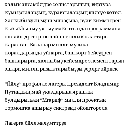
халыҡ ансамблдәре солистарының, виртуоз
ҡумыҙсыларҙың, ҡурайсыларҙың килеүе көтөлә.
Халҡыбыҙҙың мәҙәни мираҫына, рухи ҡиммәттәренә
ҡыҙыҡһыныу уятыу маҡсатында программала
онлайн-дәрестәр, онлайн-оҫталыҡ кластары
ҡаралған. Балалар милли музыка
ҡоралдарында уйнарға, башҡорт бейеүҙәрен
башҡарырға, халҡыбыҙ кейемдәре элементтарын
эшләргә, милли ризыҡтарыбыҙҙы әҙерләргә өйрәнәсәк.
“Йәйләү” профилле лагеры Президент Владимир
Путиндың май указдарына ярашлы
булдырылған “Мәғариф” милли проектын
тормошҡа ашырыу сиктәрендә ойошторола.
Лагерға бәйле мәғлүмәттәрҙе