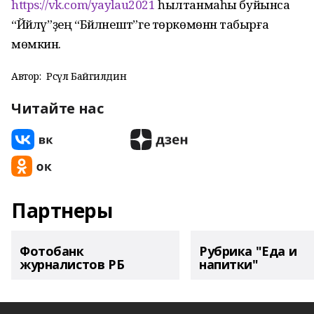
https://vk.com/yaylau2021
һылтанмаһы буйынса
“Йәйләү”ҙең “Бәйләнештә”ге төркөмөнән табырға
мөмкин.
Автор:
Рәсүл Байгилдин
Читайте нас
Партнеры
Фотобанк
Рубрика "Еда и
журналистов РБ
напитки"