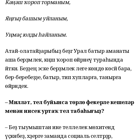
Кәңәш ҡороп торманым,
Яңғыҙ башым уйланым,
Уңмаҫ юлды һайланым.
Атай-олатайҙарыбыҙ беҙгә Урал батыр аманаты
аша берҙәмлек, кәңәш ҡороп өйрәнеү тураһында
әйткән. Беҙҙең эске берҙәмлек әлеге көндө көсәйә бара,
бер-беребеҙҙе, батыр, тип хупларға, танырға
өйрәндек.
– Милләт, тел буйынса төрлө фекерле кешеләр
менән нисек уртаҡ тел табаһығыҙ?
– Беҙ тыумыштан ике теллелек мөхитендә
үҫкәнбеҙ, хәҙерге заманда социаль селтәрҙәр,