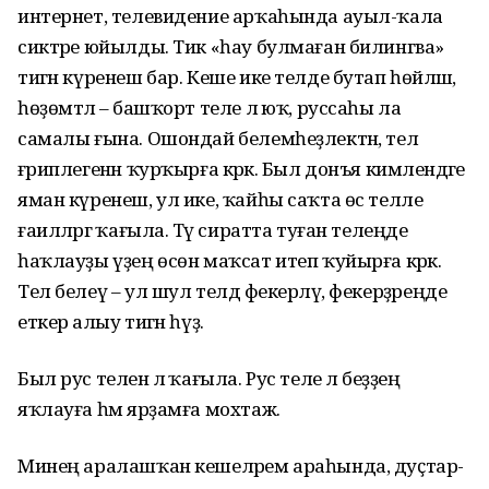
интернет, телевидение арҡаһында ауыл-ҡала
сиктәре юйылды. Тик «һау булмаған билингва»
тигән күренеш бар. Кеше ике телде бутап һөйләшә,
һөҙөмтәлә – башҡорт теле лә юҡ, руссаһы ла
самалы ғына. Ошондай белемһеҙлектән, тел
ғәриплегенән ҡурҡырға кәрәк. Был донъя кимәлендәге
яман күренеш, ул ике, ҡайһы саҡта өс телле
ғаиләләргә ҡағыла. Тәү сиратта туған телеңде
һаҡлауҙы үҙең өсөн маҡсат итеп ҡуйырға кәрәк.
Тел белеү – ул шул телдә фекерләү, фекерҙәреңде
еткерә алыу тигән һүҙ.
Был рус теленә лә ҡағыла. Рус теле лә беҙҙең
яҡлауға һәм ярҙамға мохтаж.
Минең аралашҡан кешеләрем араһында, дуҫтар-