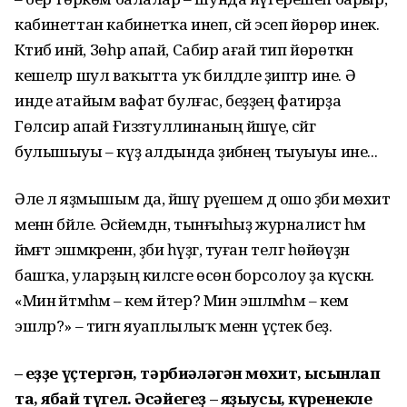
кабинеттан кабинетҡа инеп, сәй эсеп йөрөр инек.
Кәтибә инәй, Зөһрә апай, Сабир ағай тип йөрөткән
кешеләр шул ваҡытта уҡ билдәле әҙиптәр ине. Ә
инде атайым вафат булғас, беҙҙең фатирҙа
Гөлсирә апай Ғиззәтуллинаның йәшәүе, әсәйгә
булышыуы – күҙ алдында әҙибәнең тыуыуы ине...
Әле лә яҙмышым да, йәшәү рәүешем дә ошо әҙәби мөхит
менән бәйле. Әсәйемдән, тынғыһыҙ журналист һәм
йәмәғәт эшмәкәренән, әҙәби һүҙгә, туған телгә һөйөүҙән
башҡа, уларҙың киләсәге өсөн борсолоу ҙа күскән.
«Мин әйтмәһәм – кем әйтер? Мин эшләмәһәм – кем
эшләр?» – тигән яуаплылыҡ менән үҫтек беҙ.
– Һеҙҙе үҫтергән, тәрбиәләгән мөхит, ысынлап
та, ябай түгел. Әсәйегеҙ – яҙыусы, күренекле