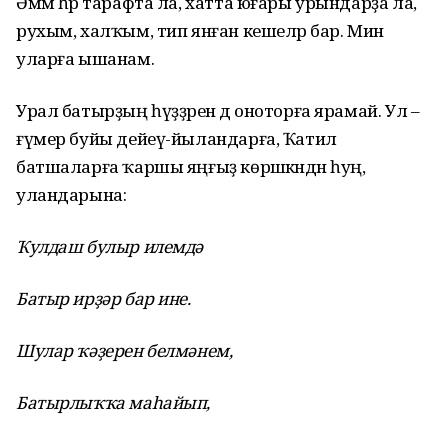
Әммә һәр тарафта ла, хатта юғары урындарҙа ла,
рухым, халҡым, тип янған кешеләр бар. Мин
уларға ышанам.
Урал батырҙың һүҙҙәрен дә оноторға ярамай. Ул –
ғүмер буйы дейеү-йыландарға, Ҡатил
батшаларға ҡаршы яңғыҙ көрәшкәндән һуң,
уландарына:
Ҡулдаш булыр илемдә
Батыр ирҙәр бар ине.
Шулар ҡәҙерен белмәнем,
Батырлыҡҡа маһайып,