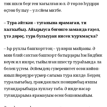
тик шәхсән беҙгә генә ҡағылған юл. Ә төрлө һүҙҙәрҙән
өҫтөн булыу – ул әсәйем мәктәбе.
– Тура әйткән – туғанына ярамаған, ти
халҡыбыҙ. Айырыуса бөгөнгө заманда ғәҙел,
үтә дөрөҫ, тура булыуҙан нисек ҡурҡмаҫҡа?
– Һәр рухлы башҡорттоң – үҙ көрәш майҙаны. Ә
мин бәләкәй саҡтан башҡорт батырҙары һәм Бәндәбикә
кеүек ил инәләре, тыйылған шәхестәр тураһында ла
белеп үҫтем. Әсәйемдең суверенитет өсөн көйөп-
янып йөрөүҙәре үҫмер сағыма тура килде. Беҙҙең
туралығыбыҙ, гражданлыҡ позициябыҙ яҡшы
туғандарыбыҙҙа хуплау таба. Ә инде насар
туғандарыма ярамауым өсөн бошонмайым.