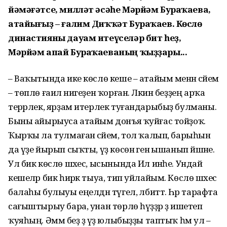
йәмәғәтсе, милләт әсәһе Мәрйәм Бураҡаева,
атайығыҙ – ғалим Диҡҡәт Бураҡаев. Көслө
династияны дауам итеүселәр бит һеҙ,
Мәрйәм апай Бураҡаеваның ҡыҙҙары...
– Ваҡытында ике көслө кеше – атайым менән әсәйем
– төплө ғаилә нигеҙен ҡорған. Ләкин беҙҙең арҡа
терәрлек, ярҙам итерлек туғандарыбыҙ булманы.
Быны айырыуса атайым донъя ҡуйғас тойҙоҡ.
Ҡырҡы ла тулмаған әсәйем, тол ҡалып, барыһын
да үҙе йырып сыҡты, үҙ көсөнә генә ышанып йәшәне.
Ул бик көслө шәхес, ысынында Ил инәһе. Ундай
кешеләр бик һирәк тыуа, тип уйлайым. Көслө шәхес
балаһы булыуы еңелдән түгел, әлбиттә. Һәр тарафта
сағыштырыу бара, унан төрлө һүҙҙәр ҙә ишетеп
ҡуяһың. Әммә беҙ ҙә үҙ юлыбыҙҙы таптыҡ һәм ул –