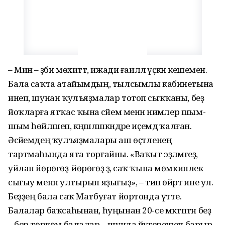
– Мин – әҙәби мөхиттә, ижади ғаиләлә үҫкән кешемен.
Бала саҡта атайымдың, тылсымлы кабинетына
инеп, шунан ҡулъяҙмалар тотоп сыҡҡаны, беҙ
йоҡларға ятҡас ҡына әсәйем менән нимәлер шым-
шым һөйләшеп, кәңәшләшкәндәре иҫемдә ҡалған.
Әсәйемдең ҡулъяҙмалары аш өҫтәленең
тартмаһында ята торғайны. «Ваҡыт эҙләмәгеҙ,
уйлап йөрөгөҙ-йөрөгөҙ ҙә, саҡ ҡына мөмкинлек
сығыу менән ултырып яҙығыҙ», – тип өйрәтә ине ул.
Беҙҙең бала саҡ Матбуғат йортонда үтте.
Балалар баҡсаһынан, һуңынан 20-се мәктәптән беҙ
– бер төркөм балалар – шунда йүгерешеп барыр,