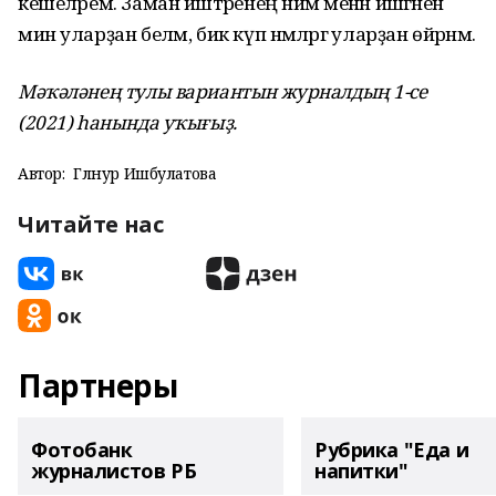
кешеләрем. Заман йәштәренең нимә менән йәшәгәнен
мин уларҙан беләм, бик күп нәмәләргә уларҙан өйрәнәм.
Мәҡәләнең тулы вариантын журналдың 1-се
(2021) һанында уҡығыҙ.
Автор:
Гөлнур Ишбулатова
Читайте нас
Партнеры
Фотобанк
Рубрика "Еда и
журналистов РБ
напитки"