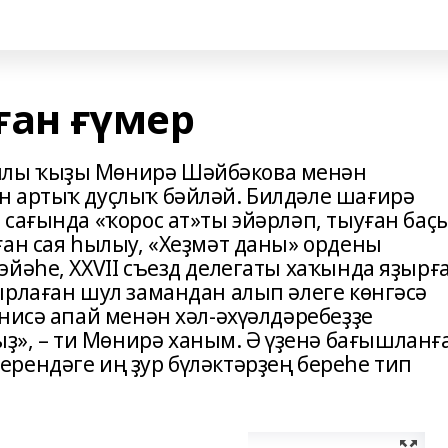
ған ғүмер
лы ҡыҙы Мөнирә Шәйбәкова менән
н артыҡ дуҫлыҡ бәйләй. Билдәле шағирә
сағында «ҡорос ат»ты эйәрләп, тыуған баҫы
ған сая һылыу, «Хеҙмәт даны» ордены
йәһе, XXVII съезд делегаты хаҡында яҙырғ
ырлаған шул замандан алып әлеге көнгәсә
нисә апай менән хәл-әхүәлдәребеҙҙе
, – ти Мөнирә ханым. Ә үҙенә бағышланғ
рендәге иң ҙур бүләктәрҙең береһе тип