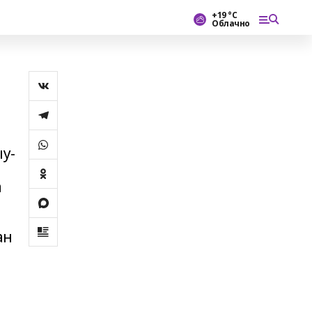
+19 °С
Облачно
у-
а
ан