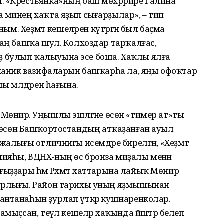
. «Крестьянка»ның баш мөхәррире Галина
 минең хаҡта яҙып сығарҙылар», – тип
ным. Хеҙмәт кешеләрен күтәргән был баҫма
заң башҡа шул. Колхоздар тарҡалғас,
кһеҙ булып ҡалыуына эсе боша. Хаҡлы ялға
еханик вазифаларын башҡарһа ла, яңы офоҡтар
лы мәлдәрен һағына.
рә Мөнирә. Уңышлы эшләгәне өсөн «тимер ат»ты
 эше өсөн Баш­ҡортостандың атҡаҙанған ауыл
жалығы отличнигы исемдәре би­релгән, «Хеҙмәт
ияһы, ВДНХ-ның өс бронза миҙалы менән
ҡағыҙҙары һәм Рәхмәт хаттарына лайыҡ Мөнирә
рурлығы. Район тарихы уның яҙмышынан
антанаһын ҙурлап үткәрә кушнаренколар.
амыҫсан, теүәл кешеләр хаҡында йәштәр белеп