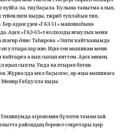
 ҡуйһа ла, тиҙ баҫыла. Ҡулына танытма алып,
әғәйенләнгән ҡыҙҙы, тәжрибә туплаһын тип,
 Бер аҙҙан үҙен «ГАЗ-51» машинаһына
нда. Аҙаҡ «ГАЗ-63»тә колхозды яғыулыҡ менән
ға шағирә Әнисә Таһирова. «Эштән ҡайтҡанымда
 эсеп ултыралар ине. Иҫке генә машинам менән
п ҡайтырға алып сығып киттем. Аҙаҡ минең
лә яҙып сыҡты. Унда ҡалтырап бөткән
ған. Журналда мәҡәлә баҫылғас, өр-яңы машинаға
лә Мөнирә Ғабдулла ҡыҙы.
рә. Техникумда агрономия бүлеген тамамлай.
аҡытта райондың беренсе секретары хәҙер