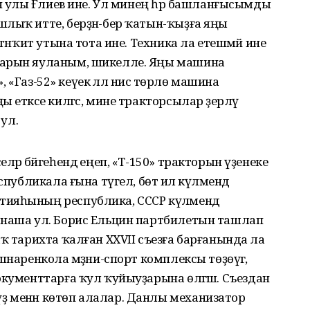
ан улы Ғәлиев ине. Ул минең һәр башланғысымды
лыҡ итте, берҙән-бер ҡатын-ҡыҙға яңы
тәнҡит утына тота ине. Техника ла етешмәй ине
тарын яуланым, шикелле. Яңы машина
», «Газ-52» кеүек әллә нисә төрлө машина
етәксе килгәс, мине тракторсылар әҙерләү
 ул.
әр бәйгеһендә еңеп, «Т-150» тракторын үҙенеке
спубликала ғына түгел, бөтә ил күләмендә
ияһының республика, СССР күләмендә
тнаша ул. Борис Ельцин партбилетын ташлап
ҡ тарихта ҡалған XXVII съезға барғанында ла
шнаренкола мәҙәни-спорт комплексы төҙөүгә,
окументтарға ҡул ҡуйыуҙарына өлгәшә. Съездан
ҙ менән көтөп алалар. Данлы механизатор