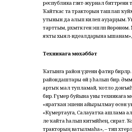
республика гәзит-журнал биттәренән 
Ҡайтҡас та тракторын ташлап ҡуйма
утынын да алып килеп ауҙарҙым. Ун
тарттым, рәхмәткә генә эшләп йөрөнө
яҡты хыял-идеалдарына ышанам», –
Техникаға мөхәббәт
Ҡатынға район үҙәгенән фатир бирәләр
райондаштары өй ҙә һалып бирә. Әм
артыҡ мал туп­ламай, ҡотло донъяһы
бирә. Ғүмер буйына уны техникаға мөхәб
«яратҡан эшенән айырылмау өсөн уға 
«Күмер­тауға, Салауатҡа ашлама алы
әле ҡайта һалып китмәйһең, сират. 
тракторың ватылмаһа», – тип хәтер