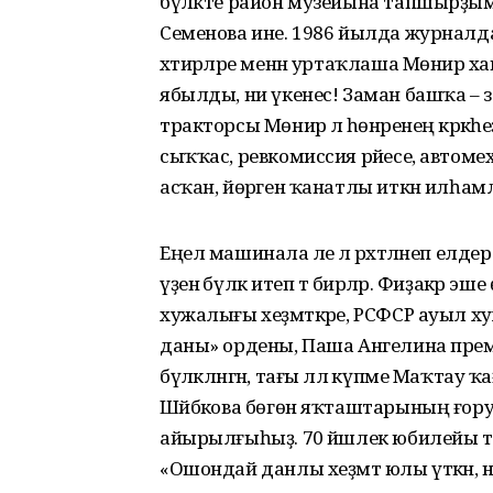
бүләкте район музейына тапшырҙым
Семенова ине. 1986 йылда журналда
хәтирәләре менән уртаҡлаша Мөнирә ха
ябылды, ни үкенес! Заман башҡа – 
тракторсы Мөнирә лә һөнәренең кәрә
сыҡҡас, ревкомиссия рәйесе, автом
асҡан, йөрәген ҡанатлы иткән илһам
Еңел машинала әле лә рәхәтләнеп елде
үҙенә бүләк итеп тә бирәләр. Фиҙакәр
хужалығы хеҙмәткәре, РСФСР ауыл ху
даны» ордены, Паша Ангелина прем
бүләкләнгән, тағы әллә күпме Маҡтау 
Шәйбәкова бөгөн яҡташтарының ғо
айырылғыһыҙ. 70 йәшлек юбилейы т
«Ошондай данлы хеҙмәт юлы үткән, н