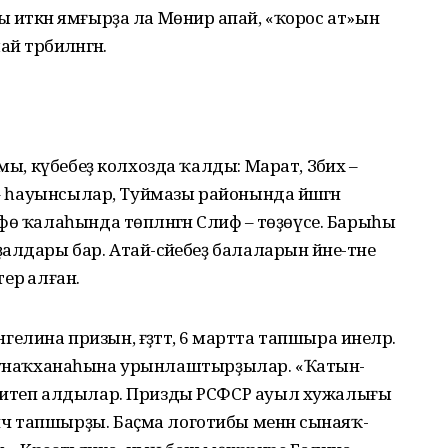
 иткән ямғырҙа ла Мөнирә апай, «ҡорос ат»ын
 тәрбиәләнгән.
мы, күбебеҙ колхозда ҡалды: Марат, Зәбих –
 – һауынсылар, Туймазы районында йәшәгән
 ҡала­һында төпләнгән Сәлифә – төҙөүсе. Барыһы
лдары бар. Атай-әсәйебеҙ балаларын йәне-тәне
терә алған.
ина призын, ғәҙәттә, 6 мартта тапшыра инеләр.
сәй» ҡунаҡханаһына урынлаштырҙылар. «Ҡатын-
а итеп алдылар. Призды РСФСР ауыл хужалығы
 тапшырҙы. Баҫма логотибы менән сынаяҡ-