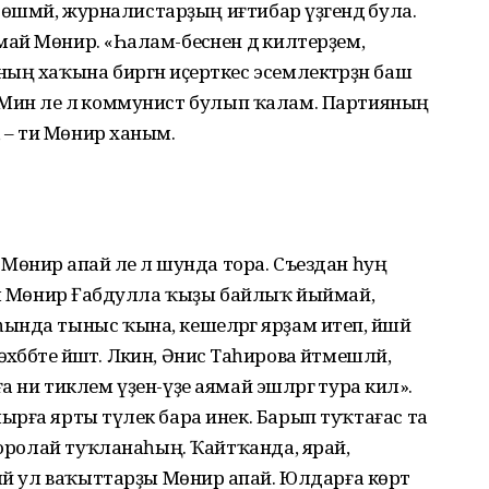
төшмәй, журналистарҙың иғтибар үҙәгендә була.
й Мөнирә. «Һалам-бесәнен дә килтерҙем,
ың хаҡына биргән иҫерткес эсемлектәрҙән баш
м. Мин әле лә коммунист булып ҡалам. Партияның
 ти Мөнирә ханым.
. Мөнирә апай әле лә шунда тора. Съездан һуң
мә Мөнирә Ғабдулла ҡыҙы байлыҡ йыймай,
нда тыныс ҡына, кешеләргә ярҙам итеп, йәшәй
бәте йәшәтә. Ләкин, Әнисә Таһирова әйтмешләй,
ни тиклем үҙен-үҙе аямай эшләргә тура килә».
рға ярты тәүлек бара инек. Барып туҡтағас та
Ҡоролай туҡла­наһың. Ҡайтҡанда, ярай,
ләй ул ваҡыттарҙы Мөнирә апай. Юлдарға көрт