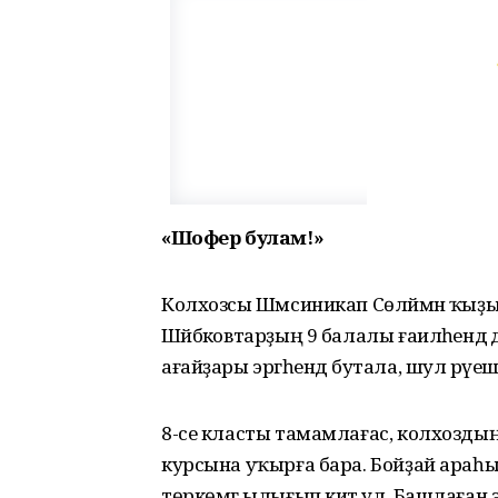
«Шофер булам!»
Колхозсы Шәмсиникап Сөләймән ҡыҙы
Шәйбәковтарҙың 9 балалы ғаиләһендә 
ағайҙары эргәһендә бутала, шул рәүе
8-се класты тамамлағас, колхоздың
курсына уҡырға бара. Бойҙай араһ
төркөмгә ылығып китә ул. Башлаған э