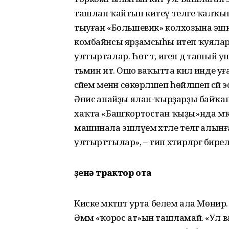
ташлап ҡайтып китеү теләге ҡалҡып
тыуған «Большевик» колхозына эшкә т
комбайнсы ярҙамсыһы итеп ҡуялар.
ултырталар. Һөт тә, иген дә ташый у
тәьмин итә. Ошо ваҡытта килә инде у
әсәйем менән сөкөрләшеп һөйләшеп сәй
Әнисә апайҙы ялан-ҡырҙарҙы байҡа
хаҡта «Башҡортостан ҡыҙы»нда мәҡә
машинала эшләүемә хәтле телгә алын
ултырттылар», – тип хәтирәләргә бире
Үҙенә трактор ота
Киске мәктәптә урта белем ала Мөни
Әммә «ҡорос ат»ын ташламай. «Ул в