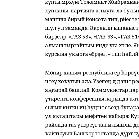
күптән мәрхүм Тәржемант Хәби­брахм
хупланы: партияға алыуға ла булыш
машина бирмәй йонсота тип, рәйесте 
шул ул заманда. Әкренләп ышаныс
бирҙеләр. «ГАЗ-53», «ГАЗ-63», «ГАЗ-51
алмаштырғайным инде уға хәтле. Яңы 
курсына уҡырға ебәрҙе», – тип һөйләй
Мөнирә ханым республика ер һөрөүсел
итеү хоҡуғын ала. Үҙенең дә даны ре
яңғырай башлай. Коммунистар парт
үткәрелгән конференцияларында ҡа
сығып киткән иң һуңғы съезд булара
ул яҡташтары мәнфәғәтен ҡайыра: Ку
районда газ үткәреүгә ҡағылышлы д
ҡайтыуын Башҡор­тостанда дүрт кү