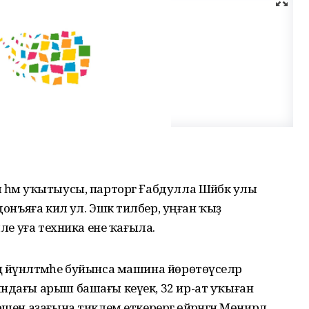
 һәм уҡытыусы, парторг Ғабдулла Шәйбәк улы
донъяға килә ул. Эшкә тилбер, уңған ҡыҙ
шле уға техника ене ҡағыла.
 йүнәлтмәһе буйынса машина йөрөтөүселәр
ындағы арыш башағы кеүек, 32 ир-ат уҡыған
шен аҙағына тиклем еткерергә өйрәнгән Мөнирәлә