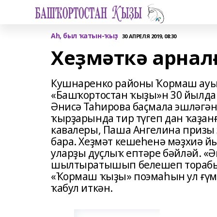
Аһ, был ҡатын-ҡыҙ
30 АПРЕЛЯ 2019, 08:30
Хеҙмәткә арнал
Кушнаренко районы Ҡормаш ауы
«Башҡортостан ҡыҙы»н 30 йылда
Әнисә Таһирова баҫмала эшләгән 
ҡырҙарында тир түгеп дан ҡаҙан
кавалеры, Паша Ангелина призы э
бара. Хеҙмәт кешеһенә мәҙхиә й
уларҙы дуҫлыҡ ептәре бәйләй. «Ә
шылтыратышып белешеп торабыҙ»
«Ҡормаш ҡыҙы» поэмаһын ул ғүме
ҡабул иткән.