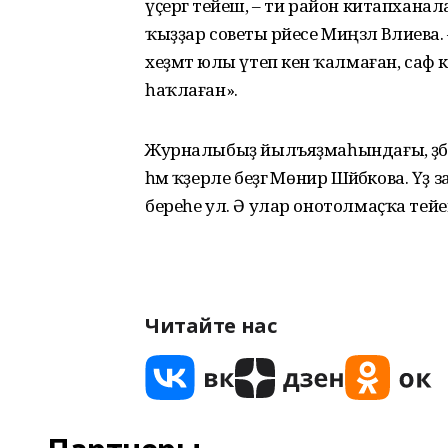
үҫергә тейеш, – ти район китапхана
ҡыҙҙар советы рәйесе Миңзәлә Вәлиева
хеҙмәт юлы үтеп кенә ҡалмаған, саф
һаҡлаған».
Журналыбыҙ йылъяҙмаһындағы, әҙәби
һәм ҡәҙерле беҙгә Мөнирә Шәйбәкова
береһе ул. Ә улар онотолмаҫҡа тей
Читайте нас