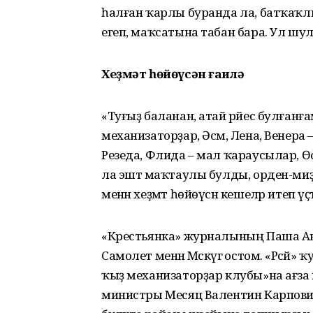
һалған ҡарлы буранда ла, батҡаҡлы
егеп, маҡсатына табан бара. Ул шулай
Хеҙмәт һөйөүсән ғаилә
«Туғыҙ баланан, атай рәйес булғанға
механизаторҙар, Әсмә, Лена, Венера
Резеда, Флида – мал ҡараусылар, Өфө
ла эштә маҡтаулы булды, орден-миҙа
менән хеҙмәт һөйөүсән кешеләр итеп үҫ
«Крестьянка» журналының Паша Ангел
Самолет менән Мәс­кәүгә остом. «Рә
ҡыҙ меха­низаторҙар клубы»на ағз
министры Месяц Валентин Карпович