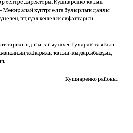
лар селтәре директоры, Кушнаренко ҡатын-
. – Мөнирә апай күптәргә өлгө булырлыҡ данлы
 күңелен, иң гүзәл кешелек сифаттарын
әт тарихындағы сағыу шәхес булараҡ та яҡын
. Үҙ заманының ҡаһарман ҡатын-ҡыҙҙарыбыҙҙың
еш.
Кушнаренко районы.