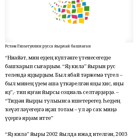
Рөстәм Ғиззәтуллин русса йырлай башлаған
“Ниһайәт, мин һеҙҙең күптәнге үтенесегеҙҙе
башҡарып сығарҙым. “Яҙ килә” йырын рус
телендә яҙҙырҙым. Был ябай тәржемә түгел –
был минең үҙем аша үткәрелгән яңы хис, яңы
яҙ”,- тип яҙған йырсы социаль селтәрҙәрҙә. –
“Тиҙҙән йырҙы тулыһынса ишетерһегеҙ. Һеҙҙең
ҡеүәтләүегеҙгә иҫәп тотам – ул һәр саҡ миңә
үҫергә ярҙам итте”
“Яҙ килә” йыры 2002 йылда ижад ителгән, 2003