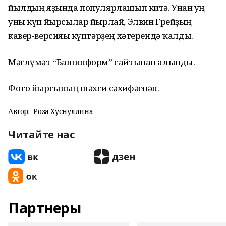
йылдың яҙында популярлашып китә. Унан һуң
уны күп йырсылар йырлай, Элвин Грейҙың
кавер-версияһы күптәрҙең хәтерендә ҡалды.
Мәғлүмәт “Башинформ” сайтынан алынды.
Фото йырсының шәхси сәхифәһенән.
Автор:
Роза Хуснуллина
Читайте нас
Партнеры