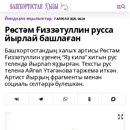
Йондоҙло яңылыҡтар
7 АПРЕЛЯ 2025, 06:24
Рөстәм Ғиззәтуллин русса
йырлай башлаған
Башҡортостандың халыҡ артисы Рөстәм
Ғиззәтуллин үҙенең “Яҙ килә” хитын рус
телендә йырлап яҙҙырған. Тексты рус
теленә Айгөл Үтәгәнова тәржемә иткән.
Артист йырҙың фрагменты менән
социаль селтәрҙә бүлешкән.