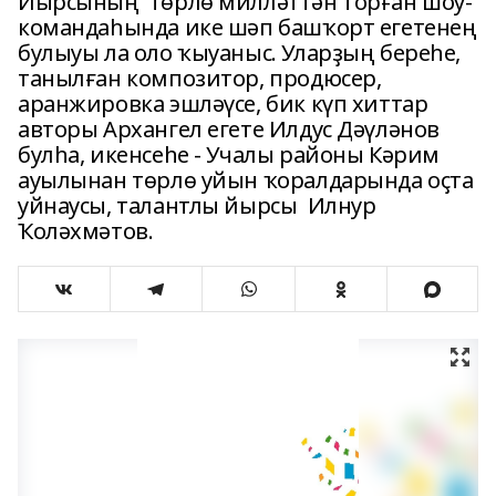
Йырсының төрлө милләттән торған шоу-
командаһында ике шәп башҡорт егетенең
булыуы ла оло ҡыуаныс. Уларҙың береһе,
танылған композитор, продюсер,
аранжировка эшләүсе, бик күп хиттар
авторы Архангел егете Илдус Дәүләнов
булһа, икенсеһе - Учалы районы Кәрим
ауылынан төрлө уйын ҡоралдарында оҫта
уйнаусы, талантлы йырсы Илнур
Ҡоләхмәтов.