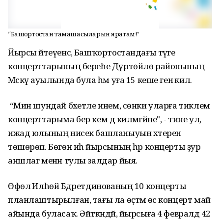
“Башҡортостан тамашасыларын яратам!”
Йырсы әйтеүенсә, Башҡортостандағы тәүге
концерттарының береһе Дүртөйлө районының
Мәскәү ауылында була һәм уға 15 кеше генә килә.
“Мин шундай бәхетле инем, сөнки уларға тиклем
концерттарыма бер кем дә килмәгәйне", - тине ул,
ижад юлының нисек башланыуын хәтеренә
төшөрөп. Бөгөн иһә йырсының һәр концерты ҙур
аншлаг менән тулы залдар йыя.
Өфөлә Илһөйә Бәдретдинованың 10 концерты
планлаштырылған, тағы ла өҫтәмә өс концерт май
айында буласаҡ. Әйткәндәй, йырсыға 4 февралдә 42