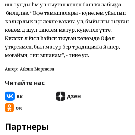
йәш тулды һәм ул тыуған көнөн баш ҡалабыҙҙа
билдәләне. “Өфө тамашалары - күңелемә уйылып
ҡалырлыҡ иҫтәлекле ваҡиға ул, быйылғы тыуған
көнөм дә шул тиклем матур, күңелле үтте.
Киләсәктә лә йыл һайын тыуған көнөмдө Өфөлә
үткәрәсәкмен, был матур бер традицияға әйләнер,
моғайын, тип ышанам", - тине ул.
Автор:
Айзилә Мортаева
Читайте нас
Партнеры