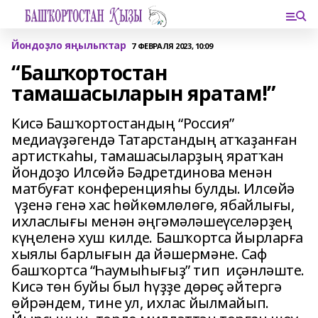
Йондоҙло яңылыҡтар
7 ФЕВРАЛЯ 2023, 10:09
“Башҡортостан
тамашасыларын яратам!”
Кисә Башҡортостандың “Россия”
медиаүҙәгендә Татарстандың атҡаҙанған
артисткаһы, тамашасыларҙың яратҡан
йондоҙо Илсөйә Бәдретдинова менән
матбуғат конференцияһы булды. Илсөйә
үҙенә генә хас һөйкөмлөлөгө, ябайлығы,
ихласлығы менән әңгәмәләшеүселәрҙең
күңеленә хуш килде. Башҡортса йырларға
хыялы барлығын да йәшермәне. Саф
башҡортса “Һаумыһығыҙ” тип иҫәнләште.
Кисә төн буйы был һүҙҙе дөрөҫ әйтергә
өйрәндем, тине ул, ихлас йылмайып.