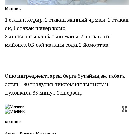
Манник
1 стакан кефир, 1 стакан манный ярмаһы, 1 стакан
он, 1 стакан шәкәр ҡомо,
2 аш ҡалағы көнбағыш майы, 2 аш ҡалағы
майонез, 0,5 сәй ҡалағы сода, 2 йомортҡа.
Ошо ингредиенттарҙы бергә бутайһың һәм табаға
һалып, 180 градусҡа тиклем йылытылған
духовкала 35 минут бешерәһең.
Манник
Автор:
Регина Камалова