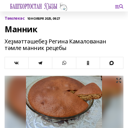
Тәмлекәс
10 НОЯБРЯ 2025, 09:27
Манник
Хеҙмәттәшебеҙ Регина Камалованан
тәмле манник рецебы