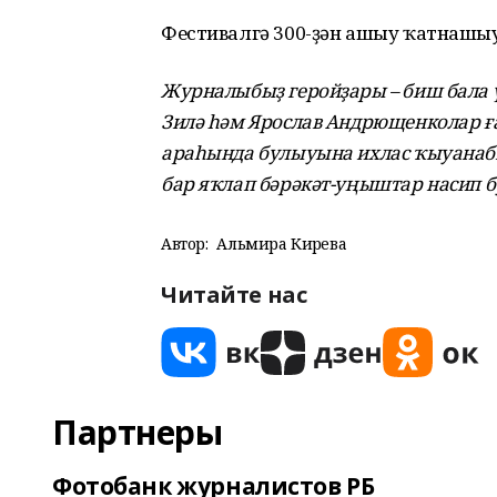
Фестивалгә 300-ҙән ашыу ҡатнашыу
Журналыбыҙ геройҙары – биш бала ү
Зилә һәм Ярослав Андрющенколар ға
араһында булыуына ихлас ҡыуанабы
бар яҡлап бәрәкәт-уңыштар насип б
Автор:
Альмира Кирәева
Читайте нас
Партнеры
Фотобанк журналистов РБ