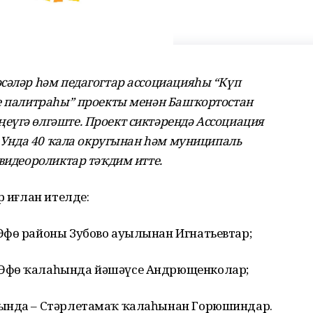
сәләр һәм педагогтар ассоциацияһы “Күп
те палитраһы” проекты менән Башҡортостан
еүгә өлгәште. Проект сиктәрендә Ассоциация
. Унда 40 ҡала округынан һәм муниципаль
 видеороликтар тәҡдим итте.
р иғлан ителде:
Өфө районы Зубово ауылынан Игнатьевтар;
 Өфө ҡалаһында йәшәүсе Андрющенколар;
һында – Стәрлетамаҡ ҡалаһынан Горюшиндар.