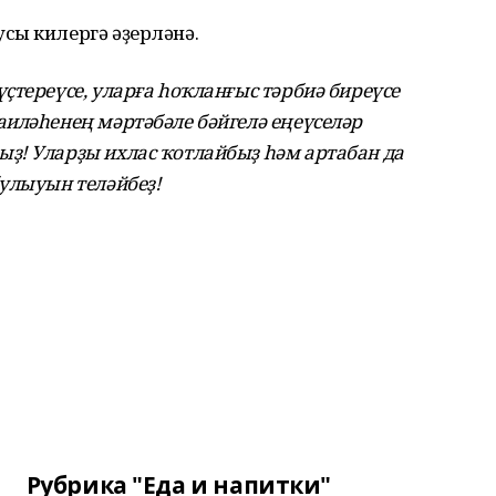
сы килергә әҙерләнә.
ҫтереүсе, уларға һоҡланғыс тәрбиә биреүсе
иләһенең мәртәбәле бәйгелә еңеүселәр
ҙ! Уларҙы ихлас ҡотлайбыҙ һәм артабан да
улыуын теләйбеҙ!
Рубрика "Еда и напитки"