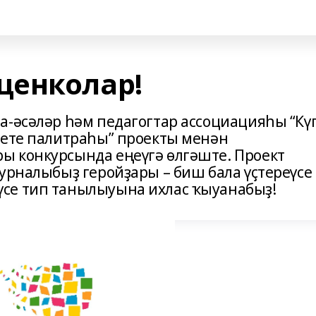
щенколар!
а-әсәләр һәм педагогтар ассоциацияһы “Кү
хете палитраһы” проекты менән
ы конкурсында еңеүгә өлгәште. Проект
урналыбыҙ геройҙары – биш бала үҫтереүсе
се тип танылыуына ихлас ҡыуанабыҙ!