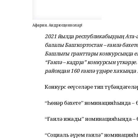
Афарин, Андрющенколар!
2021 йылда республикабыҙҙың Ата-ә
балалы Башҡортостан – ғаилә бәхе
Башлығы гранттары конкурсында ең
“Ғаилә – кадрҙа” конкурсын үткәрҙе
райондан 160 ғаилә үҙҙәре хаҡында
Конкурс еңеүселәре тип түбәндәгелә
“Һөнәр бәхете” номинацияһында – 
“Ғаилә ижады” номинацияһында –
“Социаль әүҙем ғаилә” номинация