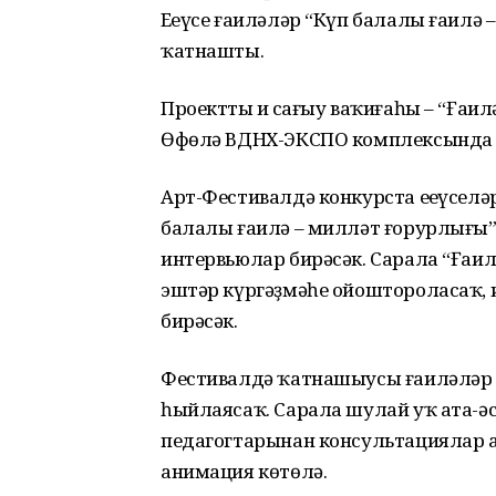
Еңеүсе ғаиләләр “Күп балалы ғаил
ҡатнашты.
Проекттың иң сағыу ваҡиғаһы – “Ға
Өфөлә ВДНХ-ЭКСПО комплексында бу
Арт-Фестивалдә конкурста еңеүсел
балалы ғаилә – милләт ғорурлығы” 
интервьюлар бирәсәк. Сарала “Ғаил
эштәр күргәҙмәһе ойоштороласаҡ, 
бирәсәк.
Фестивалдә ҡатнашыусы ғаиләләр 
һыйлаясаҡ. Сарала шулай уҡ ата-ә
педагогтарынан консультациялар 
анимация көтөлә.