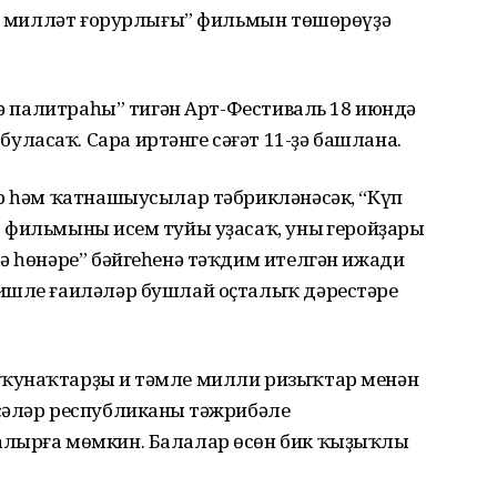
ә – милләт ғорурлығы” фильмын төшөрөүҙә
илә палитраһы” тигән Арт-Фестиваль 18 июндә
ласаҡ. Сара иртәнге сәғәт 11-ҙә башлана.
әр һәм ҡатнашыусылар тәбрикләнәсәк, “Күп
фильмының исем туйы уҙасаҡ, уның геройҙары
ә һөнәре” бәйгеһенә тәҡдим ителгән ижади
ишле ғаиләләр бушлай оҫталыҡ дәрестәре
ҡунаҡтарҙы иң тәмле милли ризыҡтар менән
сәләр республиканың тәжрибәле
алырға мөмкин. Балалар өсөн бик ҡыҙыҡлы