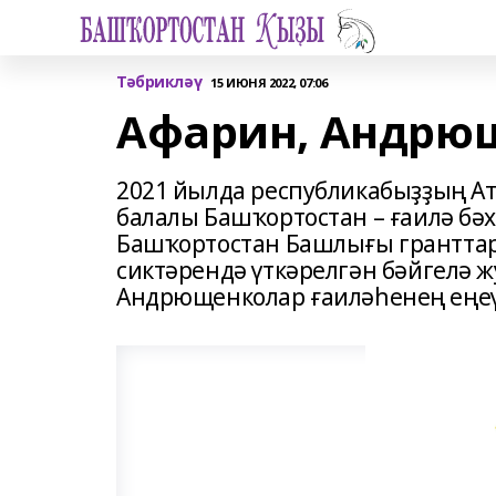
Тәбрикләү
15 ИЮНЯ 2022, 07:06
Афарин, Андрю
2021 йылда республикабыҙҙың Ат
балалы Башҡортостан – ғаилә бә
Башҡортостан Башлығы гранттар
сиктәрендә үткәрелгән бәйгелә ж
Андрющенколар ғаиләһенең еңеү