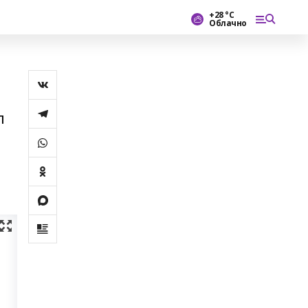
+28 °С
Облачно
п