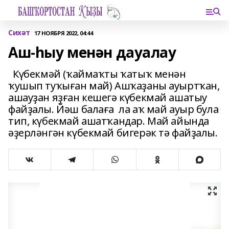
Сихәт
17 НОЯБРЯ 2022, 04:44
Аш-һыу менән дауалау
Күбекмәй (ҡаймаҡты ҡатыҡ менән
ҡушып туҡыған май) Ашҡаҙаны ауыртҡан,
ашауҙан яҙған кешегә күбекмай ашатыу
файҙалы. Йәш балаға ла аҡ май ауыр була
тип, күбекмай ашатҡандар. Май айында
әҙерләнгән күбекмай бигерәк тә файҙалы.