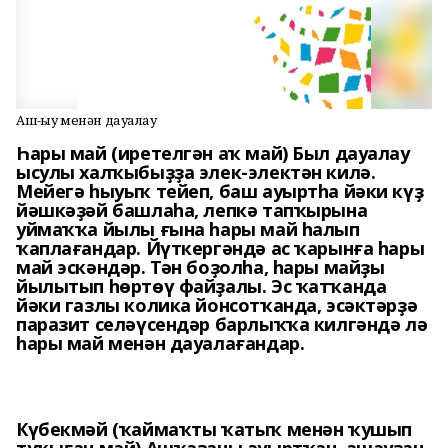
Аш-һыу менән дауалау
Һары май (иретелгән аҡ май) Был дауалау
ысулы халҡыбыҙҙа элек-электән килә.
Мейегә һыуыҡ тейеп, баш ауыртһа йәки күҙ
йәшкәҙәй башлаһа, лепкә тапҡырына
уймаҡҡа йылы ғына һары май һалып
ҡаплағандар. Йүткергәндә ас ҡарынға һары
май эскәндәр. Тән боҙолһа, һары майҙы
йылытып һөртөү файҙалы. Эс ҡатҡанда
йәки газлы колика йонсотҡанда, эсәктәрҙә
паразит селәүсендәр барлыҡҡа килгәндә лә
һары май менән дауалағандар.
Күбекмәй (ҡаймаҡты ҡатыҡ менән ҡушып