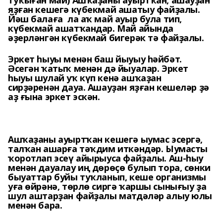
туҡыған май) Ашҡаҙаны ауыртҡан, ашауҙан
яҙған кешегә күбекмай ашатыу файҙалы.
Йәш балаға ла аҡ май ауыр була тип,
күбекмай ашатҡандар. Май айында
әҙерләнгән күбекмай бигерәк тә файҙалы.
Эркет һыуы менән баш йыуыу һәйбәт.
Әсегән ҡатыҡ менән дә йыуалар. Эркет
һыуы шулай уҡ күп кенә ашҡаҙан
сирҙәренән дауа. Ашауҙан яҙған кешеләр ҙә
аҙ ғына эркет эскән.
Ашҡаҙаны ауыртҡан кешегә ыумас эсергә,
талҡан ашарға тәҡдим иткәндәр. Ыумасты
ҡоротлап эсеү айырыуса файҙалы. Аш-һыу
менән дауалау иң дөрөҫө булып тора, сөнки
быуаттар буйы туҡланып, кеше организмы
уға өйрәнә, төрлө сиргә ҡаршы сынығыу ҙа
шул аштарҙан файҙалы матдәләр алыу юлы
менән бара.