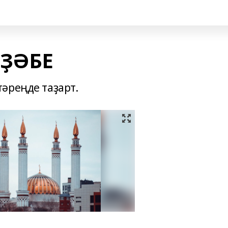
ҘӘБЕ
әреңде таҙарт.