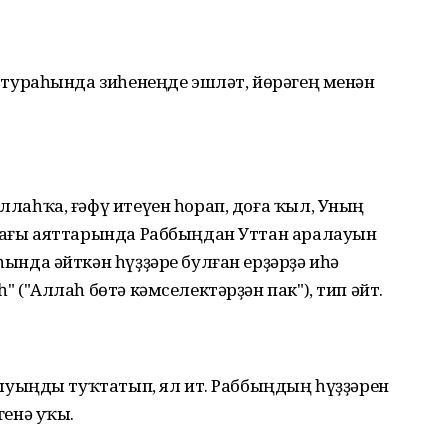
 тураһында зиһенеңде эшләт, йөрәгең менән
лаһҡа, ғәфү итеүен һорап, доға ҡыл, Уның
дағы аяттарында Раббыңдан Уттан аралауын
ында әйткән һүҙҙәре булған ерҙәрҙә иһә
 ("Аллаһ бөтә кәмселектәрҙән пак"), тип әйт.
ҡыуыңды туҡтатып, ял ит. Раббыңдың һүҙҙәрен
генә уҡы.