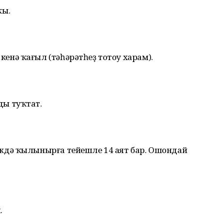
ҡы.
енә ҡағыл (тәһәрәтһеҙ тотоу харам).
ды туҡтат.
әждә ҡылынырға тейешле 14 аят бар. Ошондай
.