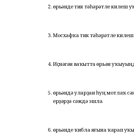
Ҡөрьәнде тик тәһәрәтле килеш у
Мосхафҡа тик тәһәрәтле килеш к
Иҫнәгән ваҡытта Ҡөрьән уҡыуың
Ҡөрьәндә уларҙан һуң мотлаҡ с
ерҙәрҙә сәждә эшлә.
Ҡөрьәнде ҡибла яғына ҡарап уҡы