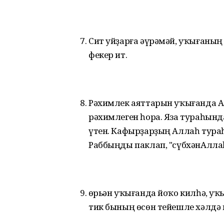
Сит уйҙарға әүрәмәй, уҡығаның
фекер ит.
Рәхимлек аяттарын уҡығанда Ал
рәхимлеген һора. Яза тураһын
үтен. Кафырҙарҙың Аллаһ тураһ
Раббыңды паклап, "сүбхәнАллаһ"
Ҡөрьән уҡығанда йоҡо килһә, у
тик бының өсөн тейешле хәлдә 