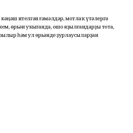
 кәңәш ителгән ғәмәлдәр, мотлаҡ үтәлергә
кем, Ҡөрьән уҡығанда, ошо яҙылғандарҙы тота,
рылыр һәм ул Ҡөрьәнде ҙурлаусыларҙан