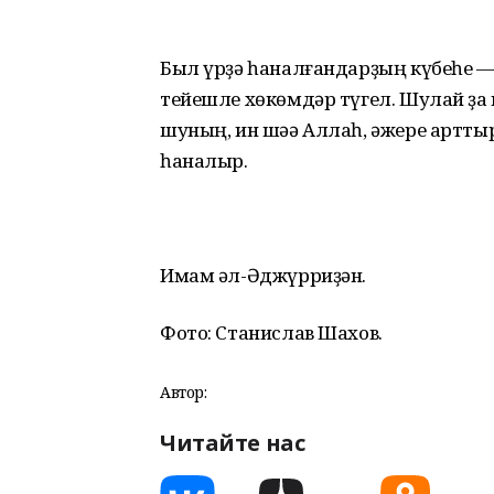
Был үрҙә һаналғандарҙың күбеһе —
тейешле хөкөмдәр түгел. Шулай ҙа 
шуның, ин шәә Аллаһ, әжере артты
һаналыр.
Имам әл-Әджүрриҙән.
Фото: Станислав Шахов.
Автор:
Читайте нас