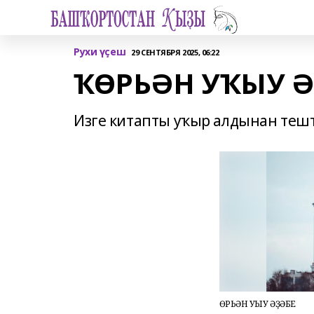
Рухи үҫеш
29 СЕНТЯБРЯ 2025, 06:22
ҠӨРЬӘН УҠЫУ Ә
Изге китапты уҡыр алдынан тешт
ҠӨРЬӘН УҠЫУ ӘҘӘБЕ