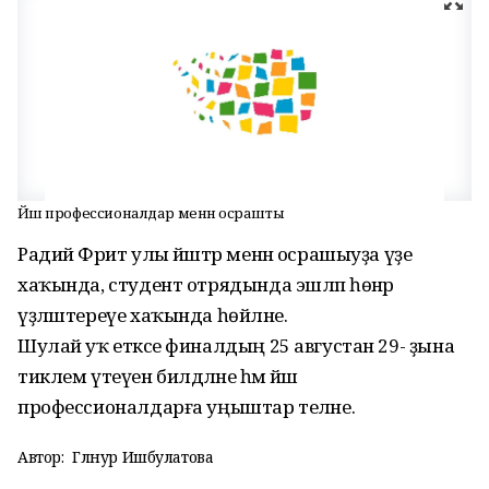
Йәш профессионалдар менән осрашты
Радий Фәрит улы йәштәр менән осрашыуҙа үҙе
хаҡында, студент отрядында эшләп һөнәр
үҙләштереүе хаҡында һөйләне.
Шулай уҡ етәксе финалдың 25 августан 29- ҙына
тиклем үтеүен билдәләне һәм йәш
профессионалдарға уңыштар теләне.
Автор:
Гөлнур Ишбулатова