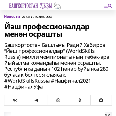
Новости
25 АВГУСТА 2021, 05:56
Йәш профессионалдар
менән осрашты
Башҡортостан Башлығы Радий Хәбиров
“Йәш профессионалдар” (WorldSkiIIs
Russia) милли чемпионатының төбәк-ара
йыйылма командаһы менән осрашты.
Республика данын 102 һөнәр буйынса 280
буласаҡ белгес яҡлаясаҡ.
#WorldSkillsRussia #Нацфинал2021
#НацфиналУфа