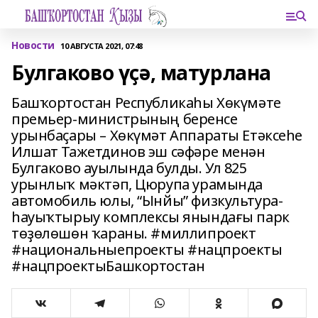
Новости
10 АВГУСТА 2021, 07:48
Булгаково үҫә, матурлана
Башҡортостан Республикаһы Хөкүмәте
премьер-министрының беренсе
урынбаҫары – Хөкүмәт Аппараты Етәксеһе
Илшат Тажетдинов эш сәфәре менән
Булгаково ауылында булды. Ул 825
урынлыҡ мәктәп, Цюрупа урамында
автомобиль юлы, “Ынйы” физкультура-
һауыҡтырыу комплексы янындағы парк
төҙөлөшөн ҡараны. #миллипроект
#национальныепроекты #нацпроекты
#нацпроектыБашкортостан