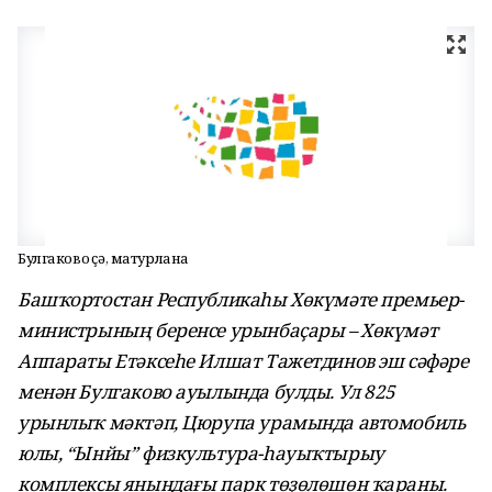
Булгаково үҫә, матурлана
Башҡортостан Республикаһы Хөкүмәте премьер-
министрының беренсе урынбаҫары – Хөкүмәт
Аппараты Етәксеһе Илшат Тажетдинов эш сәфәре
менән Булгаково ауылында булды. Ул 825
урынлыҡ мәктәп, Цюрупа урамында автомобиль
юлы, “Ынйы” физкультура-һауыҡтырыу
комплексы янындағы парк төҙөлөшөн ҡараны.