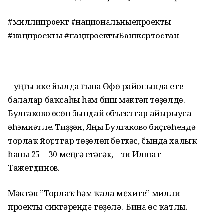
#миллипроект #национальныепроекты
#нацпроекты #нацпроектыБашкортостан
– Һуңғы ике йылда ғына Өфө районында ете
балалар баҡсаһы һәм биш мәктәп төҙөлдө.
Булгаково өсөн бындай объекттар айырыуса
әһәмиәтле. Тиҙҙән, Яңы Булгаково биҫтәһендә
торлаҡ йорттар төҙөлөп бөткәс, бында халыҡ
һаны 25 – 30 меңгә етәсәк, – ти Илшат
Тажетдинов.
Мәктәп ”Торлаҡ һәм ҡала мөхите” милли
проекты сиктәрендә төҙөлә. Бина өс ҡатлы.