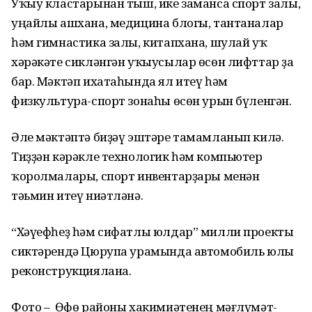
Уҡыу кластарынан тыш, ике заманса спорт залы,
уңайлы ашхана, медицина блогы, тантаналар
һәм гимнастика залы, китапхана, шулай уҡ
хәрәкәте сикләнгән уҡыусылар өсөн лифттар ҙа
бар. Мәктәп ихатаһында ял итеү һәм
физкультура-спорт зонаһы өсөн урын бүленгән.
Әле мәктәптә биҙәү эштәре тамамланып килә.
Тиҙҙән кәрәкле технологик һәм компьютер
ҡоролмалары, спорт инвентарҙары менән
тәьмин итеү ниәтләнә.
“Хәүефһеҙ һәм сифатлы юлдар” милли проекты
сиктәрендә Цюрупа урамында автомобиль юлы
реконструкциялана.
Фото – Өфө районы хакимиәтенең мәғлүмәт-