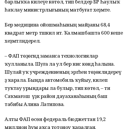
барлыҡҡа килеүе көтөлә, тип белдерә БР Һаулыҡ
һаҡлау министрлығының матбуғат хеҙмәте.
Бер медицина ойошмаһының майҙаны 68,4
квадрат метр тәшкил итә. Ҡалмашбашта 600 кеше
хеҙмәтләндерелә.
– ФАП төҙөгәндә заманса технологиялар
ҡулланыла. Шуға ла ул бер нисә көндә һалына.
Шулай уҡ учреждениеның эргәһен төҙөкләндереү
ҙә ҡарала. Бында автомобиль ҡуйыу, килеп
туҡтау урындары ла булыр, тип көтөлә, – ти
Саҡмағош үҙәк район дауаханаһының баш
табибы Алина Латипова.
Алты ФАП өсөн федераль бюджеттан 19,2
миллион һум аҡса тотоноу ҡаралған.