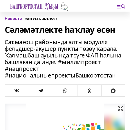
Новости
9 АВГУСТА 2021, 15:27
Сәләмәтлекте һаҡлау өсөн
Саҡмағош районында алты модулле
фельдшер-акушер пункты төҙөү ҡарала.
Ҡалмашбаш ауылында тәүге ФАП һалына
башлаған да инде. #миллипроект
#нацпроект
#национальныепроектыБашкортостан