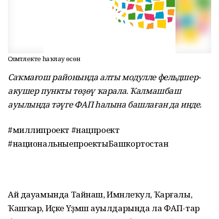
Сәләмәтлекте һаҡлау өсөн
Саҡмағош районында алты модулле фельдшер-
акушер пункты төҙөү ҡарала. Ҡалмашбаш
ауылында тәүге ФАП һалына башлаған да инде.
#миллипроект #нацпроект
#национальныепроектыБашкортостан
Ай дауамында Тайнаш, Имәнлеҡул, Ҡарғалы,
Ҡашҡар, Иҫке Үҙмәш ауылдарында ла ФАП-тар