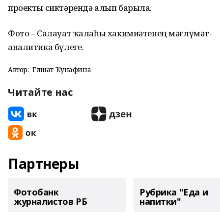
проекты сиктәрендә алып барыла.
Фото – Салауат ҡалаһы хакимиәтенең мәғлүмәт-
аналитика бүлеге.
Автор:
Гөлшат Ҡунафина
Читайте нас
Партнеры
Фотобанк
Рубрика "Еда и
журналистов РБ
напитки"