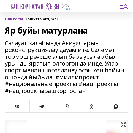
Новости
6 АВГУСТА 2021, 07:17
Яр буйы матурлана
Салауат ҡалаһында Ағиҙел ярын
реконструкциялау дауам итә. Сәләмәт
тормош рәүеше алып барыусылар был
урынды яратып өлгөргән дә инде. Улар
спорт менән шөғөлләнеү өсөн көн һайын
ошонда йыйыла. #миллипроект
#национальныепроекты #нацпроекты
#нацпроектыБашкортостан