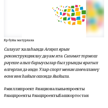
Яр буйы матурлана
Салауат ҡалаһында Ағиҙел ярын
реконструкциялау дауам итә. Сәләмәт тормош
рәүеше алып барыусылар был урынды яратып
өлгөргән дә инде. Улар спорт менән шөғөлләнеү
өсөн көн һайын ошонда йыйыла.
#миллипроект #национальныепроекты
#нацпроекты #нацпроектыБашкортостан