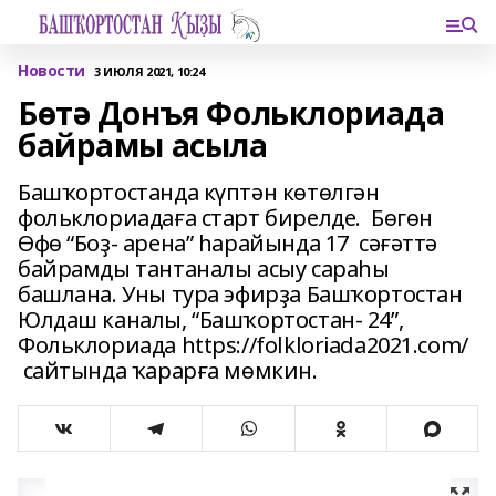
Новости
3 ИЮЛЯ 2021, 10:24
Бөтә Донъя Фольклориада
байрамы асыла
Башҡортостанда күптән көтөлгән
фольклориадаға старт бирелде. Бөгөн
Өфө “Боҙ- арена” һарайында 17 сәғәттә
байрамды тантаналы асыу сараһы
башлана. Уны тура эфирҙа Башҡортостан
Юлдаш каналы, “Башҡортостан- 24”,
Фольклориада https://folkloriada2021.com/
сайтында ҡарарға мөмкин.