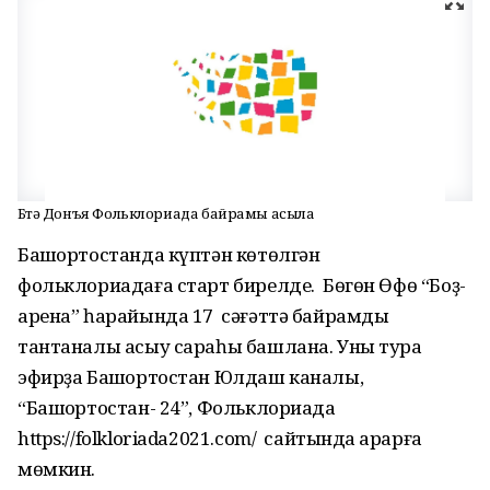
Бөтә Донъя Фольклориада байрамы асыла
Башҡортостанда күптән көтөлгән
фольклориадаға старт бирелде. Бөгөн Өфө “Боҙ-
арена” һарайында 17 сәғәттә байрамды
тантаналы асыу сараһы башлана. Уны тура
эфирҙа Башҡортостан Юлдаш каналы,
“Башҡортостан- 24”, Фольклориада
https://folkloriada2021.com/ сайтында ҡарарға
мөмкин.