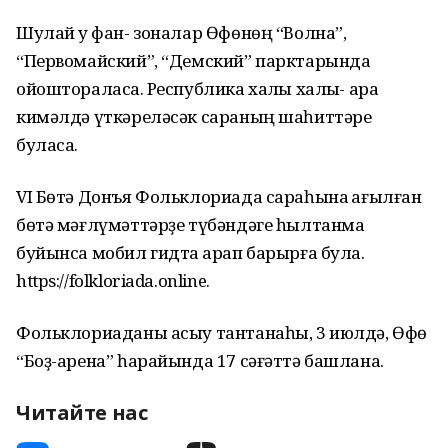
Шулай уҡ фан- зоналар Өфөнөң “Волна”,
“Первомайский”, “Демский” парктарында
ойоштораласаҡ. Республика халҡы халыҡ- ара
кимәлдә үткәреләсәк сараның шаһиттәре
буласаҡ.
VI Бөтә Донъя Фольклориада сараһына ҡағылған
бөтә мәғлүмәттәрҙе түбәндәге һылтанма
буйынса мобил гидта ҡарап барырға була.
https://folkloriada.online.
Фольклориаданы асыу тантанаһы, 3 июлдә, Өфө
“Боҙ-арена” һарайында 17 сәғәттә башлана.
Читайте нас