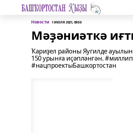
Новости
1 ИЮЛЯ 2021, 09:50
Мәҙәниәткә иғт
Ҡариҙел районы Яугилде ауылынд
150 урынға иҫәпләнгән. #милл
#нацпроектыБашкортостан