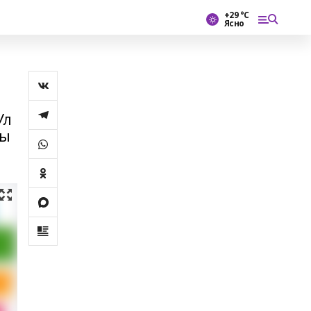
+29 °С
Ясно
Ул
ты