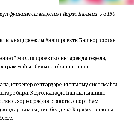
үп функциялы мәҙәниәт йорто һалына. Ул 150
кты #нацпроекты #нацпроектыБашкортостан
әниәт” милли проекты сиктәрендә төҙөлә,
программаһы” буйынса финанслана.
ҙәлә, инженер селтәрҙәре, йылытыу системаһы
эштәре бара. Көҙгө, кәнәфи, һанлы пианино,
ытҡыс, хореография станогы, спорт һәм
циондар тамам, тип белдерә Ҡариҙел районы
леге.