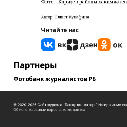
Фото – Ҡариҙел районы хакимиәтене
Автор:
Гөлшат Ҡунафина
Читайте нас
Партнеры
Фотобанк журналистов РБ
© 2020-2026 Сайт журнала "Башҡортостан ҡыҙы". Копирование и
Об использовании персональных данных