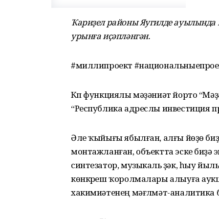
Ҡариҙел районы Яугилде ауылында к
урынға иҫәпләнгән.
#миллипроект #национальныепрое
Күп функциялы мәҙәниәт йорто “Мәҙ
“Республика адреслы инвестиция 
Әле ҡыйығы ябылған, алғы йөҙө би
монтажланған, объектта эске биҙәү 
синтезатор, музыкаль үҙәк, һыу йыл
көнкүреш ҡоролмалары алыуға аук
хакимиәтенең мәғлүмәт-аналитика бү