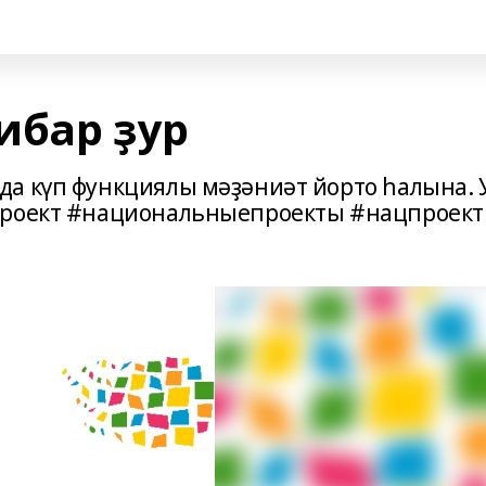
ибар ҙур
а күп функциялы мәҙәниәт йорто һалына. 
ипроект #национальныепроекты #нацпроек