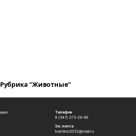
Рубрика "Животные"
ции.
Телефон
8 (347) 273-26-89
Эл. почта
bashkizi2022@mail.ru