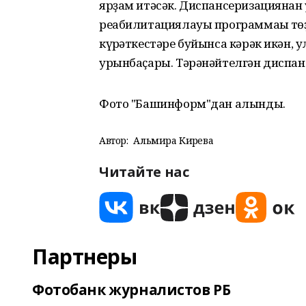
ярҙам итәсәк. Диспансеризациянан һ
реабилитациялауы программаһы тө
күрһәткестәре буйынса кәрәк икән, 
урынбаҫары. Тәрәнәйтелгән диспанс
Фото "Башинформ"дан алынды.
Автор:
Альмира Кирәева
Читайте нас
Партнеры
Фотобанк журналистов РБ