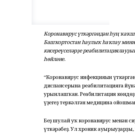
Коронавирус үткәргәндән һуң ҡаҡша
Башҡортостан һаулыҡ һаҡлау минис
кисереүселәрҙе реабилитациялауҙы
һөйләне.
“Коронавирус инфекцияһын үткәргә
диспансерына реабилитацияға йүн
урынлашҡан. Реабилитация көндөҙ
үҙегеҙ теркәлгән медицина ойошмаһ
Беҙ шулай уҡ коронавирус менән с
үткәрәбеҙ. Ул хроник ауырыуҙарҙы,