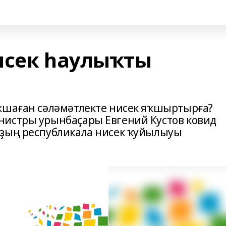
исек һаулыҡты
ҡшаған сәләмәтлекте нисек яҡшыртырға?
нистры урынбаҫары Евгений Кустов ковид
уҙың республикала нисек ҡуйылыуы