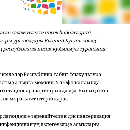
ған сәләмәтлекте нисек һәйбәтләргә?
тры урынбаҫары Евгений Кустов ковид
ң республикала нисек ҡуйылыуы тураһында
н кешеләр Республика табип-физкультура
әлтмә алырға мөмкин. Ул Өфө ҡалаһында
гө стационар шарттарында уҙа. Бының өсөн
ына мөрәжәғәт итергә кәрәк.
ирләгәндәргә тәрәнәйтелгән диспансеризация
 инфекциянан һуң өҙлөгөүҙәрҙе асыҡларға