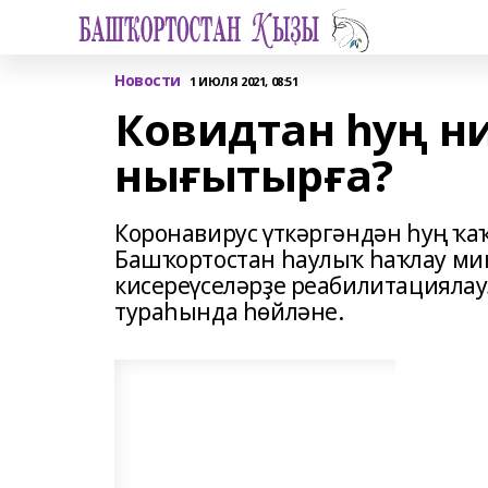
Новости
1 ИЮЛЯ 2021, 08:51
Ковидтан һуң н
нығытырға?
Коронавирус үткәргәндән һуң ҡа
Башҡортостан һаулыҡ һаҡлау ми
кисереүселәрҙе реабилитацияла
тураһында һөйләне.