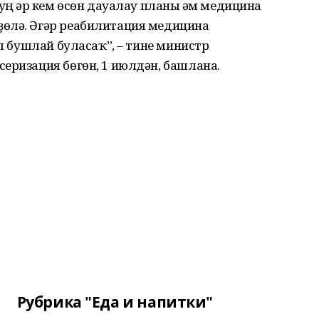
уң һәр кем өсөн дауалау планы һәм медицина
ҙөлә. Әгәр реабилитация медицина
ул бушлай буласаҡ”, – тине министр
еризация бөгөн, 1 июлдән, башлана.
Рубрика "Еда и напитки"