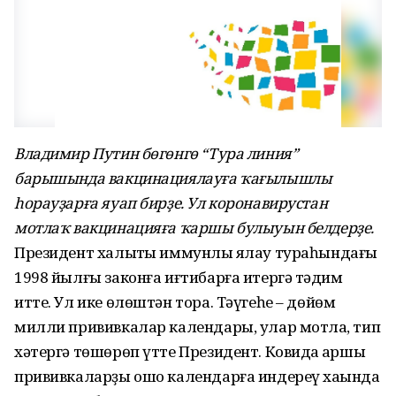
Владимир Путин бөгөнгө “Тура линия”
барышында вакцинациялауға ҡағылышлы
һорауҙарға яуап бирҙе. Ул коронавирустан
мотлаҡ вакцинацияға ҡаршы булыуын белдерҙе.
Президент халыҡты иммунлы яҡлау тураһындағы
1998 йылғы законға иғтибарға итергә тәҡдим
итте. Ул ике өлөштән тора. Тәүгеһе – дөйөм
милли прививкалар календары, улар мотлаҡ, тип
хәтергә төшөрөп үтте Президент. Ковидҡа ҡаршы
прививкаларҙы ошо календарға индереү хаҡында