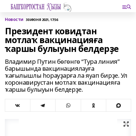
Новости
30 ИЮНЯ 2021, 17:56
Президент ковидтан
мотлаҡ вакцинацияға
ҡаршы булыуын белдерҙе
Владимир Путин бөгөнгө “Тура линия”
барышында вакцинациялауға
ҡағылышлы һорауҙарға ла яуап бирҙе. Ул
коронавирустан мотлаҡ вакцинацияға
ҡаршы булыуын белдерҙе.