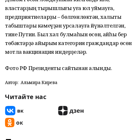
властарҙың тырышлығы уға юл ҡуймауға,
предприятиеларҙы – бөлгөнлөктән, халыҡты
табыштары кәмеүҙән ҡурсалауға йүнәлтелгән,
тине Путин. Был хәл булмаһын өсөн, ҡайһы бер
төбәктәрҙә айырым категория граждандар өсөн
мотлаҡ вакцинация индерҙеләр.
Фото РФ Президенты сайтынан алынды.
Автор:
Альмира Кирәева
Читайте нас