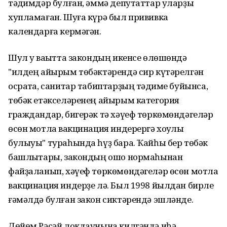
тәҡдимдәр булған, әммә депутаттар уларҙы
хупламаған. Шуға күрә был прививка
календарға кермәгән.
Шул уҡ ваҡытта закондың икенсе өлөшөндә
"илдең айырым төбәктәрендә сир күтәрелгән
осраҡта, санитар табиптарҙың тәҡдиме буйынса,
төбәк етәкселәренең айырым категория
граждандар, бигерәк тә хәүеф төркөмөндәгеләр
өсөн мотлаҡ вакцинация индерергә хоҡуҡлы
булыуы" тураһында һүҙ бара. Ҡайһы бер төбәк
башлыҡтары, закондың ошо нормаһынан
файҙаланып, хәүеф төркөмөндәгеләр өсөн мотлаҡ
вакцинация индерҙе лә. Был 1998 йылдан бирле
ғәмәлдә булған закон сиктәрендә эшләнде.
Дөйөм Рәсәй локдаунына килгәндә иһә,