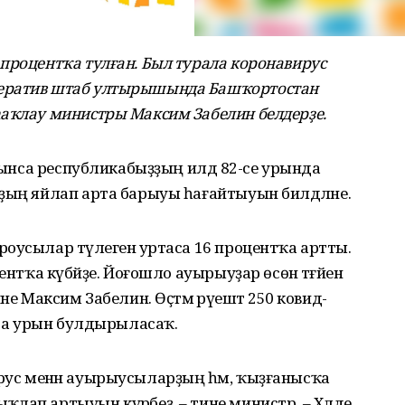
процентҡа тулған. Был турала коронавирус
ператив штаб ултырышында Башҡортостан
һаҡлау министры Максим Забелин белдерҙе.
уйынса республикабыҙҙың илдә 82-се урында
ҙың яйлап арта барыуы һағайтыуын билдәләне.
оусылар тәүлегенә уртаса 16 процентҡа артты.
ентҡа күбәйҙе. Йоғошло ауырыуҙар өсөн тәғәйен
е Максим Забелин. Өҫтәмә рәүештә 250 ковид-
унса урын булдырыласаҡ.
навирус менән ауырыусыларҙың һәм, ҡыҙғанысҡа
лап артыуын күрәбеҙ, – тине министр. – Хәлде