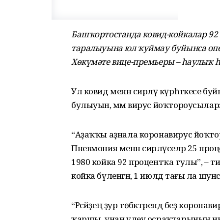
Башҡортостанда ковид-койкалар 92 
таралыуына юл ҡуймау буйынса о
Хөкүмәте вице-премьеры – һаулыҡ 
Ул ковид менән сирләү күрһәткесе б
булыуын, әммә вирус йоҡтороусылар
“Аҙаҡҡы аҙнала коронавирус йоҡтор
Пневмония менән сирләүселәр 25 проц
1980 койка 92 процентҡа тулы”, – тин
койка бүленгән, 1 июлдә тағы ла ш
“Рәсәйҙең ҙур төбәктәрендә беҙ коро
ҡаршы, унан үлеү осраҡтарының ныҡ