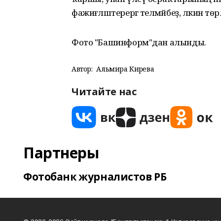
фажиғәләштерергә теләмәйбеҙ, ләкин төр
Фото "Башинформ"дан алынды.
Автор:
Альмира Кирәева
Читайте нас
Партнеры
Фотобанк журналистов РБ