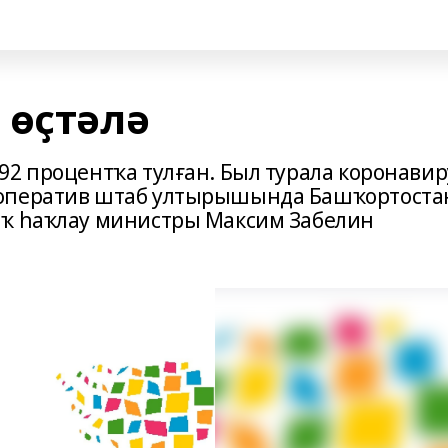
 өҫтәлә
92 процентҡа тулған. Был турала коронавир
 оператив штаб ултырышында Башҡортоста
ыҡ һаҡлау министры Максим Забелин