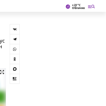
+22 °С
Облачно
ус
н