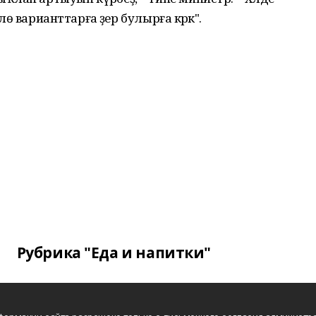
лө варианттарға әҙер булырға кәрәк".
Рубрика "Еда и напитки"