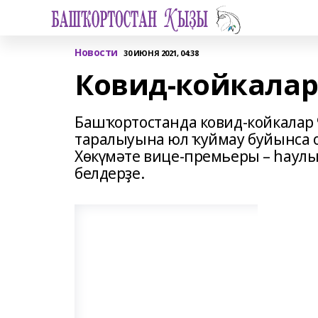
Новости
30 ИЮНЯ 2021, 04:38
Ковид-койкалар
Башҡортостанда ковид-койкалар 
таралыуына юл ҡуймау буйынса
Хөкүмәте вице-премьеры – һаул
белдерҙе.