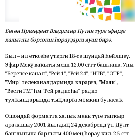
Бөгөн Президент Владимир Путин тура эфирҙа
халыҡты борсоған һорауҙарға яуап бирә.
Был – ил етәксеһе үткәргән 18-се шундай һөйләшеү.
Эфир Мәскәү ваҡыты менән 12.00 сәғәттә башлана. Уны
"Беренсе канал", "Рәсәй 1", "Рәсәй 24", "НТВ", "ОТР",
"Мир" телеканалдарында ҡарарға, "Маяк",
"Вести FM" һәм "Рәсәй радиоһы" радио
тулҡындарында тыңларға мөмкин буласаҡ.
Ошондай форматта халыҡ менән тәүге тапҡыр
аралашыу 2001 йылдың 24 декабрендә үтә. Дәүләт
башлығына барлығы 400 мең һорау килә. 2,5 сәғәт