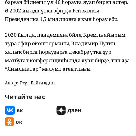
барған бәйләнештә ул 46 һорауға яуап биреп өлгөрә.
Ә 2002 йылда үткән эфирҙа Рәсәй халҡы
Президентҡа 1,5 миллионға яҡын һорау ебәрә.
2020 йылда, пандемияға бәйле, Кремль айырым
тура эфир ойошторманы, Владимир Путин
халыҡ биргән һорауҙарға декабрҙә үткән ҙур
матбуғат конференцияһында яуап бирҙе, тип яҙа
“Яңылыҡтар” мәғлүмәт агентлығы.
Автор:
Рәсүл Байгилдин
Читайте нас