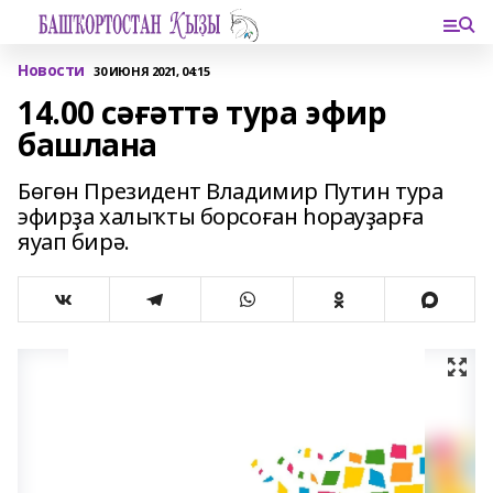
Новости
30 ИЮНЯ 2021, 04:15
14.00 сәғәттә тура эфир
башлана
Бөгөн Президент Владимир Путин тура
эфирҙа халыҡты борсоған һорауҙарға
яуап бирә.