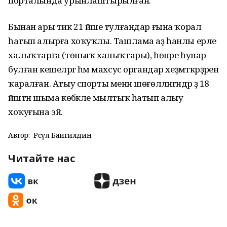
порталында урынлаштырылған.
Бынан ары тик 21 йәше тулғандар ғына ҡорал
һатып алырға хоҡуҡлы. Ташлама аҙ һанлы ерле
халыҡтарға (төньяҡ халыҡтары), һөнәре һунар
булған кешеләргә һәм махсус органдар хеҙмәткәрҙәренә
ҡаралған. Атыу спорты менән шөғөлләнгәндәр ҙә 18
йәштән шыма көбәкле мылтыҡ һатып алыу
хоҡуғына эйә.
Автор:
Рәсүл Байгилдин
Читайте нас