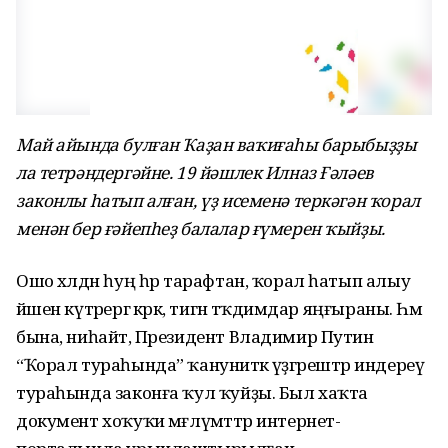
Май айында булған Ҡаҙан ваҡиғаһы барыбыҙҙы
ла тетрәндергәйне. 19 йәшлек Илназ Ғәләев
законлы һатып алған, үҙ исеменә теркәгән ҡорал
менән бер ғәйепһеҙ балалар ғүмерен ҡыйҙы.
Ошо хәлдән һуң һәр тарафтан, ҡорал һатып алыу
йәшен күтәрергә кәрәк, тигән тәҡдимдар яңғыраны. Һәм
бына, ниһайәт, Президент Владимир Путин
“Ҡорал тураһында” ҡануниәткә үҙгәрештәр индереү
тураһында законға ҡул ҡуйҙы. Был хаҡта
документ хоҡуҡи мәғлүмәттәр интернет-