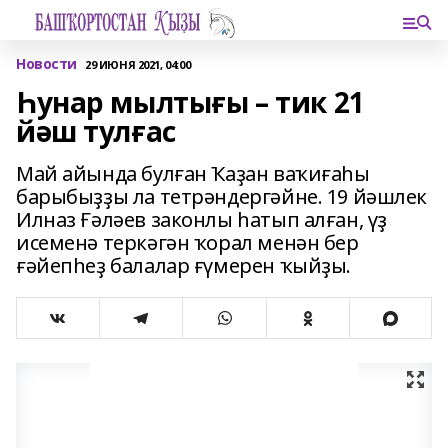
Новости
29 ИЮНЯ 2021, 04:00
Һунар мылтығы – тик 21
йәш тулғас
Май айында булған Ҡаҙан ваҡиғаһы
барыбыҙҙы ла тетрәндергәйне. 19 йәшлек
Илназ Ғәләев законлы һатып алған, үҙ
исеменә теркәгән ҡорал менән бер
ғәйепһеҙ балалар ғүмерен ҡыйҙы.