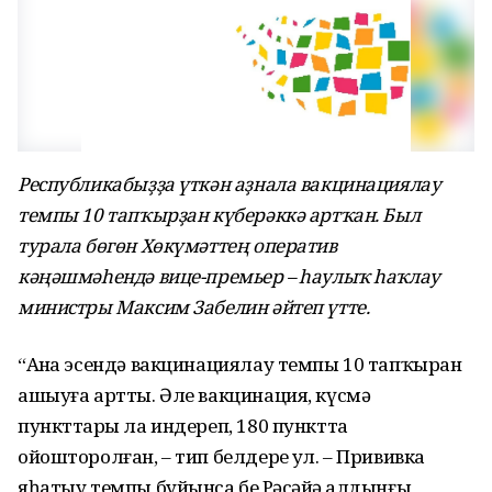
Республикабыҙҙа үткән аҙнала вакцинациялау
темпы 10 тапҡырҙан күберәккә артҡан. Был
турала бөгөн Хөкүмәттең оператив
кәңәшмәһендә вице-премьер – һаулыҡ һаҡлау
министры Максим Забелин әйтеп үтте.
“Аҙна эсендә вакцинациялау темпы 10 тапҡырҙан
ашыуға артты. Әле вакцинация, күсмә
пункттарҙы ла индереп, 180 пунктта
ойошторолған, – тип белдерҙе ул. – Прививка
яһатыу темпы буйынса беҙ Рәсәйҙә алдынғы