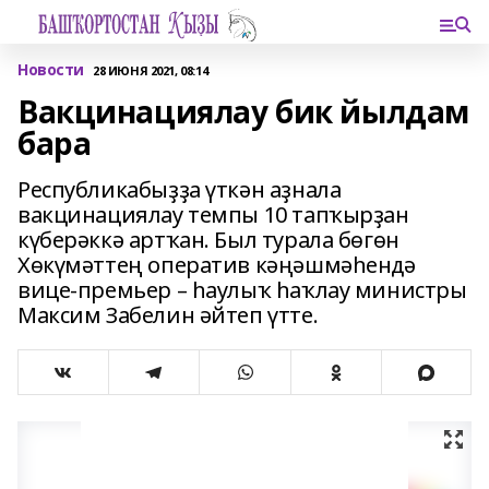
Новости
28 ИЮНЯ 2021, 08:14
Вакцинациялау бик йылдам
бара
Республикабыҙҙа үткән аҙнала
вакцинациялау темпы 10 тапҡырҙан
күберәккә артҡан. Был турала бөгөн
Хөкүмәттең оператив кәңәшмәһендә
вице-премьер – һаулыҡ һаҡлау министры
Максим Забелин әйтеп үтте.