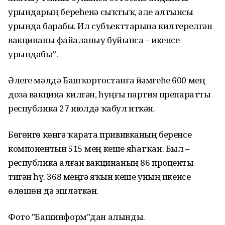
урындарҙың береһенә сыҡтыҡ, әле алтынсы
урында барабыҙ. Ил субъекттарына килтерелгән
вакцинаны файҙаланыу буйынса – икенсе
урындабыҙ”.
Әлеге мәлдә Башҡортостанға йәмғеһе 600 мең
доза вакцина килгән, һуңғы партия препаратты
республика 27 июлдә ҡабул иткән.
Бөгөнгө көнгә ҡарата прививканың беренсе
компонентын 515 мең кеше яһатҡан. Был –
республика алған вакцинаның 86 проценты
тигән һүҙ. 368 меңгә яҡын кеше уның икенсе
өлөшөн дә эшләткән.
Фото "Башинформ"дан алынды.