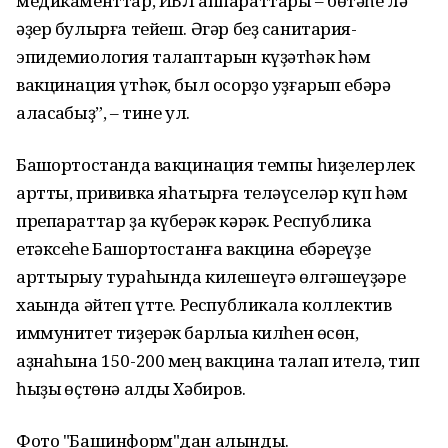
медикаменттар, ИВЛ аппараттары – бөтәһе лә
әҙер булырға тейеш. Әгәр беҙ санитария-
эпидемиология талаптарын күҙәтһәк һәм
вакцинация үтһәк, был осорҙо уҙғарып ебәрә
аласаҡбыҙ”, – тине ул.
Башҡортостанда вакцинация темпы һиҙелерлек
артты, прививка яһатырға теләүселәр күп һәм
препараттар ҙа күберәк кәрәк. Республика
етәксеһе Башҡортостанға вакцина ебәреүҙе
арттырыу тураһында килешеүгә өлгәшеүҙәре
хаҡында әйтеп үтте. Республикала коллектив
иммунитет тиҙерәк барлыҡҡа килһен өсөн,
аҙнаһына 150-200 мең вакцина талап ителә, тип
һыҙыҡ өҫтөнә алды Хәбиров.
Фото "Башинформ"дан алынды.