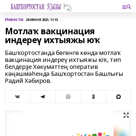
Новости
28 ИЮНЯ 2021, 11:15
Мотлаҡ вакцинация
индереү ихтыяжы юҡ
Башҡортостанда бөгөнгө көндә мотлаҡ
вакцинация индереү ихтыяжы юҡ, тип
белдерҙе Хөкүмәттең оператив
кәңәшмәһендә Башҡортостан Башлығы
Радий Хәбиров.