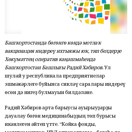
Башҡортостанда бөгөнгө көндә мотлаҡ
вакцинация индереү ихтыяжы юҡ, тип белдерҙе
Хөкүмәттең оператив кәңәшмәһендә
Башҡортостан Башлығы Радий Хәбиров.
Ул
шулай уҡ республикала предприятиелар
эшмәкәрлеге буйынса сикләү саралары индереү
өсөн дә нигеҙ булмауын билдәләне.
Радий Хәбиров арта барыусы ауырыуҙарҙы
дауалау бөгөн медицинабыҙҙың төп бурысы
икәнлеген әйтеп үтте. “Койка фонды,