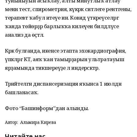
туйыныуын асыҡлау, алты минутлыҡ атлау
менән тест, спирометрия, күкрәк ситлеге рентгены,
терапевт ҡабул итеүе инә. Ковид үткәреүселәргә
ҡанда төйөрҙәр барлыҡҡа килеүен билдәләүсе
анализ да өҫтәлә.
Кәрәк булғанда, икенсе этапта эхокардиография,
үпкәләргә КТ, аяҡ ҡан тамырҙарын ультратауыш
ярҙамында тикшереүҙе лә индерәсәктәр.
Тәрәнәйтелгән диспансеризация яҡынса 1 июлдән
башланасаҡ.
Фото “Башинформ”дан алынды.
Автор:
Альмира Кирәева
Читайте нас