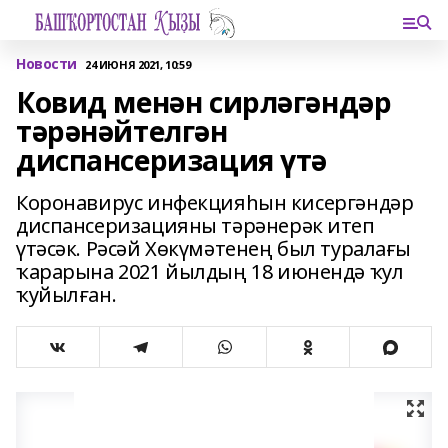
Новости
24 ИЮНЯ 2021, 10:59
Ковид менән сирләгәндәр
тәрәнәйтелгән
диспансеризация үтә
Коронавирус инфекцияһын кисергәндәр
диспансеризацияны тәрәнерәк итеп
үтәсәк. Рәсәй Хөкүмәтенең был туралағы
ҡарарына 2021 йылдың 18 июнендә ҡул
ҡуйылған.