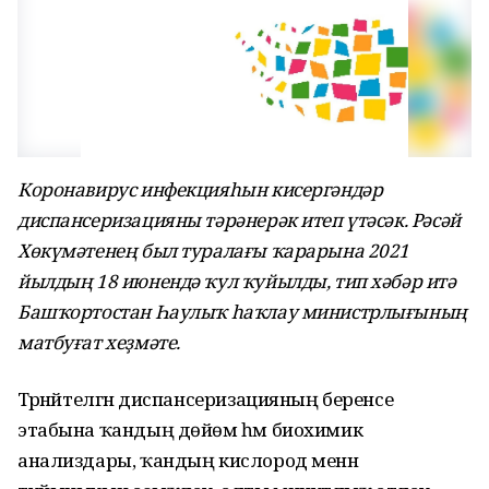
Коронавирус инфекцияһын кисергәндәр
диспансеризацияны тәрәнерәк итеп үтәсәк. Рәсәй
Хөкүмәтенең был туралағы ҡарарына 2021
йылдың 18 июнендә ҡул ҡуйылды, тип хәбәр итә
Башҡортостан Һаулыҡ һаҡлау министрлығының
матбуғат хеҙмәте.
Тәрәнәйтелгән диспансеризацияның беренсе
этабына ҡандың дөйөм һәм биохимик
анализдары, ҡандың кислород менән