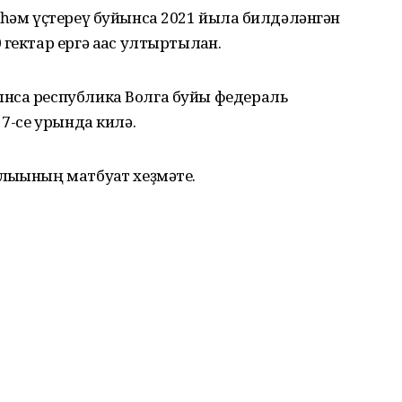
 һәм үҫтереү буйынса 2021 йылға билдәләнгән
гектар ергә ағас ултыртылған.
нса республика Волга буйы федераль
 7-се урында килә.
ығының матбуғат хеҙмәте.