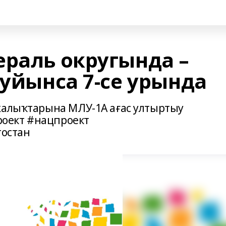
ераль округында –
буйынса 7-се урында
жалыҡтарына МЛУ-1А ағас ултыртыу
оект #нацпроект
остан