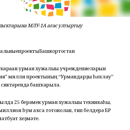
лыҡтарына МЛУ-1А ағас ултыртыу
нальныепроектыБашкортостан
 ҡараған урман хужалығы учреждениеларын
огия” милли проектының “Урмандарҙы һаҡлау”
 сиктәрендә башҡарыла.
йылда 25 берәмек урман хужалығы техникаһы,
 миллион һум аҡса тотонолған, тип белдерә БР
тбуғат хеҙмәте.