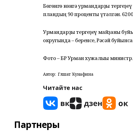
Бөгөнгө көнгә урмандарҙы тергеҙеү
пландың 90 проценты үтәлгән. 6200 
Урмандарҙы тергеҙеү майҙаны буйы
округында – беренсе, Рәсәй буйынса
Фото – БР Урман хужалығы министрл
Автор:
Гөлшат Ҡунафина
Читайте нас
Партнеры