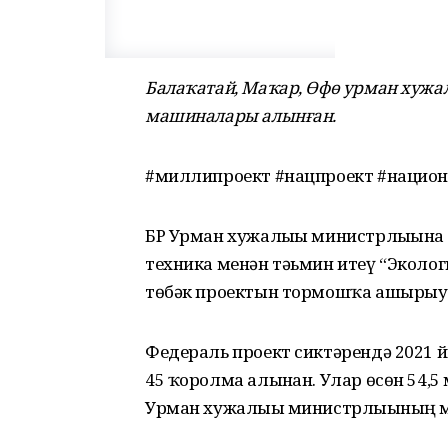
Балаҡатай, Маҡар, Өфө урман хужа
машиналары алынған.
#миллипроект #нацпроект #нацио
БР Урман хужалығы министрлығына
техника менән тәьмин итеү “Экол
төбәк проектын тормошҡа ашырыу
Федераль проект сиктәрендә 2021 
45 ҡоролма алынған. Улар өсөн 54,5
Урман хужалығы министрлығының ма