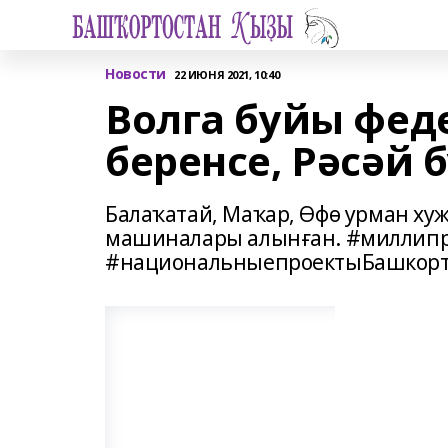
Новости
22 ИЮНЯ 2021, 10:40
Волга буйы фед
беренсе, Рәсәй 
Балаҡатай, Маҡар, Өфө урман ху
машиналары алынған. #миллипр
#национальныепроектыБашкорт