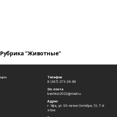
Рубрика "Животные"
ции.
Телефон
8 (347) 273-26-89
Эл. почта
bashkizi2022@mail.ru
Адрес
г. Уфа, ул. 50-летия Октября, 13, 7-й
этаж