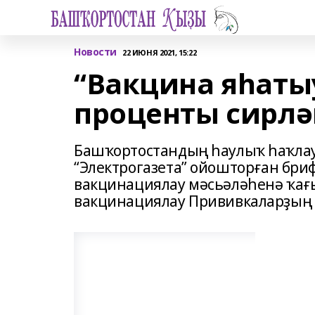
Новости
22 ИЮНЯ 2021, 15:22
“Вакцина яһаты
проценты сирлә
Башҡортостандың һаулыҡ һаҡла
“Электрогазета” ойошторған бри
вакцинациялау мәсьәләһенә ҡағ
вакцинациялау Прививкаларҙың 