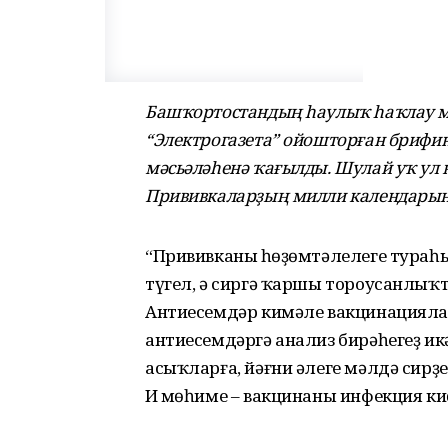
Башҡортостандың һаулыҡ һаҡлау 
“Электрогазета” ойошторған брифин
мәсьәләһенә ҡағылды. Шулай уҡ ул
Прививкаларҙың милли календарына
“Прививканың һөҙөмтәлелеге тураһ
түгел, ә сиргә ҡаршы тороусанлыҡты
Антиесемдәр кимәле вакцинациялау 
антиесемдәргә анализ бирәһегеҙ ик
асыҡларға, йәғни әлеге мәлдә сирҙе
Иң мөһиме – вакцинаны инфекция к