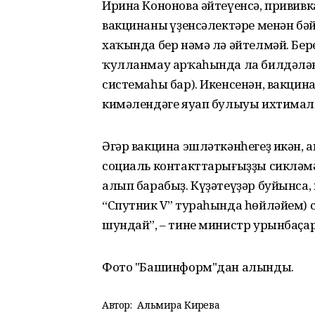
Ирина Кононова әйтеүенсә, привив
вакцинаның үҙенсәлектәре менән бә
хаҡында бер нәмә лә әйтелмәй. Бер
ҡулланмау арҡаһында ла билдәләнм
системаһы бар). Икенсенән, вакцин
кимәлендәге яуап булыуы ихтимал
Әгәр вакцина эшләткәнһегеҙ икән, 
социаль контакттарығыҙҙы сикләмә
алып барабыҙ. Күҙәтеүҙәр буйынса,
“Спутник V” тураһында һөйләйем) 
шундай”, – тине министр урынбаҫа
Фото "Башинформ"дан алынды.
Автор:
Альмира Кирәева