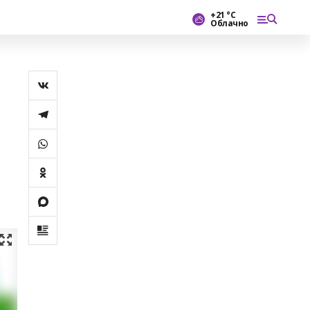
+21 °С
Облачно
.