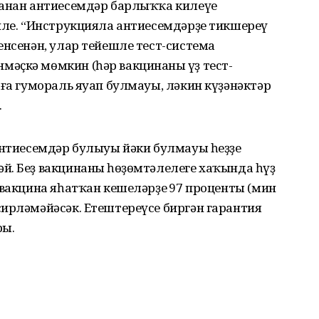
канан антиесемдәр барлыҡҡа килеүе
йле. “Инструкцияла антиесемдәрҙе тикшереү
енсенән, улар тейешле тест-система
әҫкә мөмкин (һәр вакцинаның үҙ тест-
аға гумораль яуап булмауы, ләкин күҙәнәктәр
.
антиесемдәр булыуы йәки булмауы һеҙҙең
й. Беҙ вакцинаның һөҙөмтәлелеге хаҡында һүҙ
 вакцина яһатҡан кешеләрҙең 97 проценты (мин
сирләмәйәсәк. Етештереүсе биргән гарантия
ры.