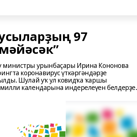
усыларҙың 97
мәйәсәк”
у министры урынбаҫары Ирина Кононова
фингта коронавирус үткәргәндәрҙе
ылды. Шулай уҡ ул ковидҡа ҡаршы
милли календарына индерелеүен белдерҙе