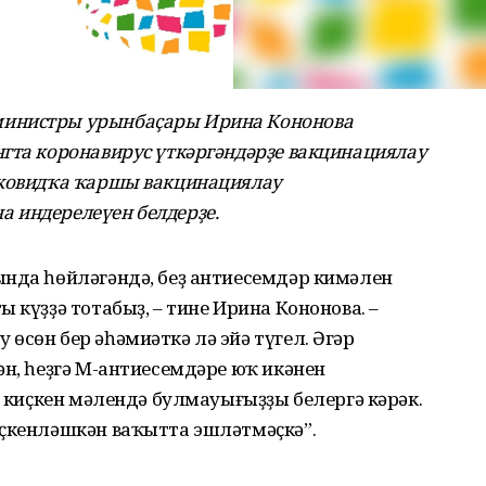
министры урынбаҫары Ирина Кононова
гта коронавирус үткәргәндәрҙе вакцинациялау
 ковидҡа ҡаршы вакцинациялау
 индерелеүен белдерҙе.
ында һөйләгәндә, беҙ антиесемдәр кимәлен
 күҙҙә тотабыҙ, – тине Ирина Кононова. –
өсөн бер әһәмиәткә лә эйә түгел. Әгәр
ән, һеҙгә М-антиесемдәре юҡ икәнен
ң киҫкен мәлендә булмауығыҙҙы белергә кәрәк.
иҫкенләшкән ваҡытта эшләтмәҫкә”.