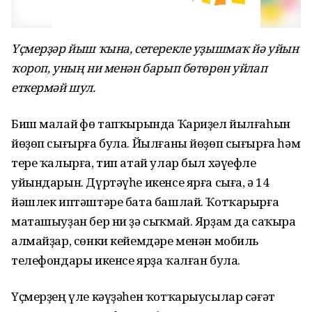
Үҫмерҙәр йыш ҡына, сетерекле уҙышмаҡ йә уйын
ҡороп, уның ни менән барып бөтөрөн уйлап
еткермәй шул.
Биш малай Өфө тапҡырында Ҡариҙел йылғаһын
йөҙөп сығырға була. Йылғаны йөҙөп сығырға һәм
тере ҡалырға, тип атай улар был хәүефле
уйындарын. Дүртәүһе икенсе ярға сыға, ә 14
йәшлек иптәштәре бата башлай. Ҡотҡарырға
маташыуҙан бер ни ҙә сыҡмай. Ярҙам да саҡыра
алмайҙар, сөнки кейемдәре менән мобиль
телефондары икенсе ярҙа ҡалған була.
Үҫмерҙең үле кәүҙәһен ҡотҡарыусылар сәғәт