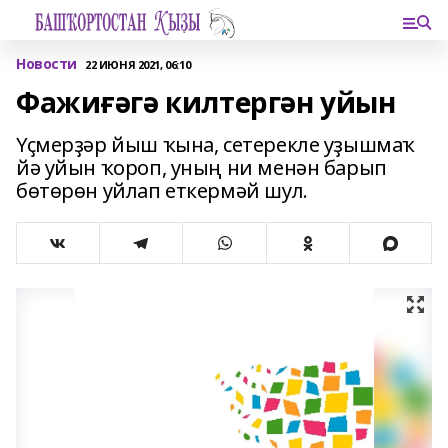
Новости
22 ИЮНЯ 2021, 06:10
Фажиғәгә килтергән уйын
Үҫмерҙәр йыш ҡына, сетерекле уҙышмаҡ
йә уйын ҡороп, уның ни менән барып
бөтөрөн уйлап еткермәй шул.