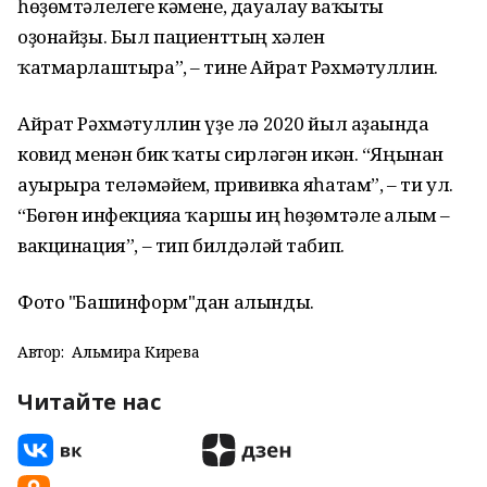
һөҙөмтәлелеге кәмене, дауалау ваҡыты
оҙонайҙы. Был пациенттың хәлен
ҡатмарлаштыра”, – тине Айрат Рәхмәтуллин.
Айрат Рәхмәтуллин үҙе лә 2020 йыл аҙағында
ковид менән бик ҡаты сирләгән икән. “Яңынан
ауырырға теләмәйем, прививка яһатам”, – ти ул.
“Бөгөн инфекцияға ҡаршы иң һөҙөмтәле алым –
вакцинация”, – тип билдәләй табип.
Фото "Башинформ"дан алынды.
Автор:
Альмира Кирәева
Читайте нас