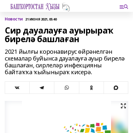
Новости
21 ИЮНЯ 2021, 05:40
Сир дауалауға ауырыраҡ
бирелә башлаған
2021 йылғы коронавирус өйрәнелгән
схемалар буйынса дауалауға ауыр бирелә
башлаған, сирлеләр инфекцияны
байтаҡҡа ҡыйыныраҡ кисерә.