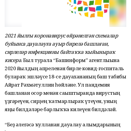
2021 йылғы коронавирус өйрәнелгән схемалар
буйынса дауалауға ауыр бирелә башлаған,
сирлеләр инфекцияны байтаҡҡа ҡыйыныраҡ
кисерә.
Был турала “Башинформ” агентлығына
2020 йылдың апреленән бирле ковид-госпиталь
булараҡ эшләүсе 18-се дауахананың баш табибы
Айрат Рәхмәтуллин һөйләне. Ул пандемия
башланған осор менән сағыштырғанда вирустың
үҙгәреүен, сирҙең ҡатмарлыраҡ үтеүен, уның
яңы билдәләре барлыҡҡа килеүен билдәләй.
“Беҙ әлегәсә ҡулланған дауалау алымдарының