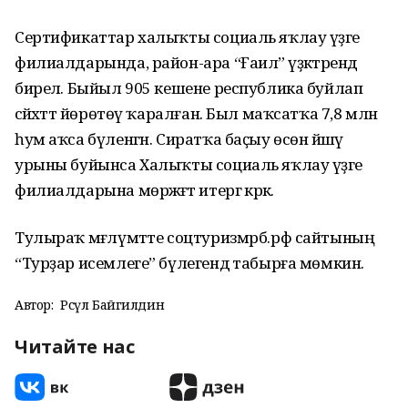
Сертификаттар халыҡты социаль яҡлау үҙәге
филиалдарында, район-ара “Ғаилә” үҙәктәрендә
бирелә. Быйыл 905 кешене республика буйлап
сәйәхәттә йөрөтөү ҡаралған. Был маҡсатҡа 7,8 млн
һум аҡса бүленгән. Сиратҡа баҫыу өсөн йәшәү
урыны буйынса Халыҡты социаль яҡлау үҙәге
филиалдарына мөрәжәғәт итергә кәрәк.
Тулыраҡ мәғлүмәтте соцтуризмрб.рф сайтының
“Турҙар исемлеге” бүлегендә табырға мөмкин.
Автор:
Рәсүл Байгилдин
Читайте нас