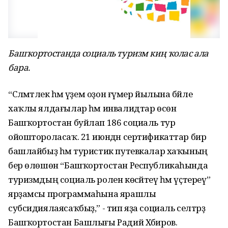
Башҡортостанда социаль туризм киң ҡолас ала
бара.
“Сәләмәтлек һәм әүҙем оҙон ғүмер йылына бәйле
хаҡлы ялдағылар һәм инвалидтар өсөн
Башҡортостан буйлап 186 социаль тур
ойоштороласаҡ. 21 июндән сертификаттар бирә
башлайбыҙ һәм туристик путевкалар хаҡының
бер өлөшөн “Башҡортостан Республикаһында
туризмдың социаль ролен көсәйтеү һәм үҫтереү”
ярҙамсы программаһына ярашлы
субсидиялаясаҡбыҙ,” - тип яҙа социаль селтәрҙә
Башҡортостан Башлығы Радий Хәбиров.