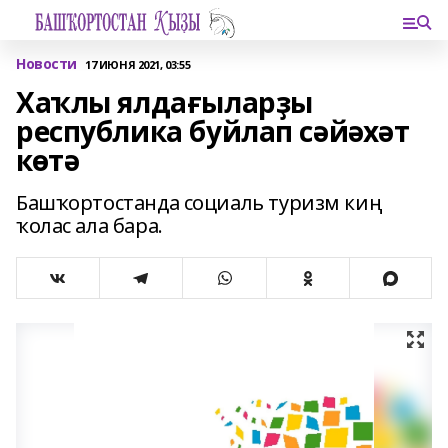
Новости
17 ИЮНЯ 2021, 03:55
Хаҡлы ялдағыларҙы
республика буйлап сәйәхәт
көтә
Башҡортостанда социаль туризм киң
ҡолас ала бара.