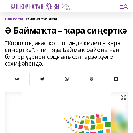
Новости
17 ИЮНЯ 2021, 03:30
Ә Баймаҡта – ҡара сиңерткә
“Ҡоролоҡ, ағас ҡорто, инде килеп – ҡара
сиңерткә”, - тип яҙа Баймаҡ районынан
блогер үҙенең социаль селтәрҙәрҙәге
сәхифәһендә.