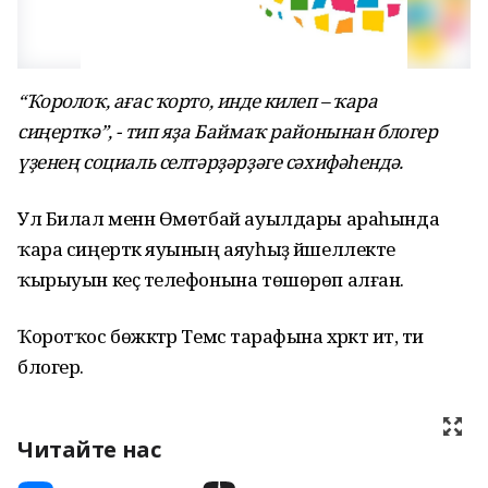
“Ҡоролоҡ, ағас ҡорто, инде килеп – ҡара
сиңерткә”, - тип яҙа Баймаҡ районынан блогер
үҙенең социаль селтәрҙәрҙәге сәхифәһендә.
Ул Билал менән Өмөтбай ауылдары араһында
ҡара сиңерткә яуының аяуһыҙ йәшеллекте
ҡырыуын кеҫә телефонына төшөрөп алған.
Ҡоротҡос бөжәктәр Темәс тарафына хәрәкәт итә, ти
блогер.
Читайте нас