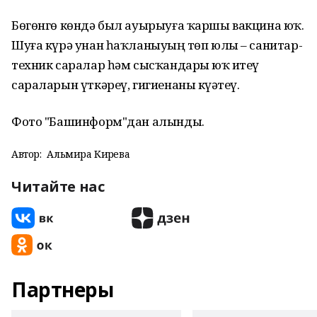
Бөгөнгө көндә был ауырыуға ҡаршы вакцина юҡ.
Шуға күрә унан һаҡланыуҙың төп юлы – санитар-
техник саралар һәм сысҡандарҙы юҡ итеү
сараларын үткәреү, гигиенаны күҙәтеү.
Фото "Башинформ"дан алынды.
Автор:
Альмира Кирәева
Читайте нас
Партнеры