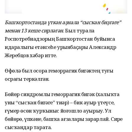
Башҡортостанда үткән аҙнала “сысҡан биҙгәге”
менән 13 кеше сирләгән
. Был турала
Роспотребнадзорҙың Башҡортостан буйынса
идаралығы етәксеһе урынбаҫары Александр
Жеребцов хәбәр итте.
Өфөлә был осорҙа геморрагик биҙгәктең туғыҙ
осрағы теркәлгән.
Бөйөр синдромлы геморрагик биҙгәк (халыҡта
уны “сысҡан биҙгәге” тиҙәр) – бик ауыр үтеүсе,
ғүмер өсөн ҡурҡыныс йоғошло ауырыу. Ул
бөйөрҙө, үпкәне, башҡа ағзаларҙы зарарлай. Сирҙе
сысҡандар тарата.