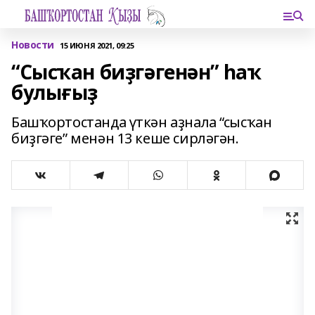
Новости
15 ИЮНЯ 2021, 09:25
“Сысҡан биҙгәгенән” һаҡ
булығыҙ
Башҡортостанда үткән аҙнала “сысҡан
биҙгәге” менән 13 кеше сирләгән.