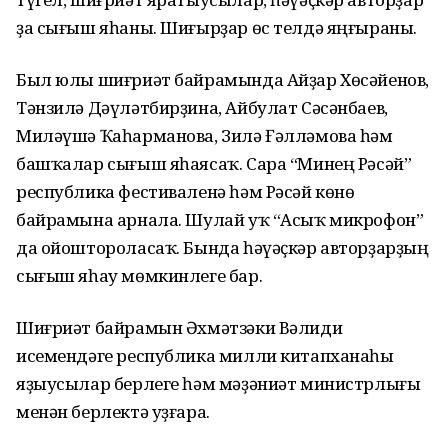
ҙа сығыш яһаны. Шиғырҙар өс телдә яңғыраны.
Был юлы шиғриәт байрамында Айҙар Хөсәйенов,
Тәнзилә Дәүләтбирҙина, Айбулат Сәсәнбаев,
Миләүшә Ҡаһарманова, Зилә Ғәлләмова һәм
башҡалар сығыш яһаясаҡ. Сара “Минең Рәсәй”
республика фестиваленә һәм Рәсәй көнө
байрамына арнала. Шулай уҡ “Асыҡ микрофон”
да ойоштороласаҡ. Бында һәүәҫкәр авторҙарҙың
сығыш яһау мөмкинлеге бар.
Шиғриәт байрамын Әхмәтзәки Вәлиди
исемендәге республика милли китапханаһы
яҙыусылар берлеге һәм мәҙәниәт министрлығы
менән берлектә уҙғара.