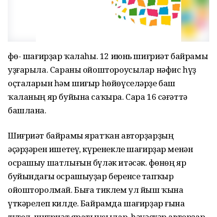
Өфө- шағирҙар ҡалаһы. 12 июнь шиғриәт байрамы
уҙғарыла. Сараны ойоштороусылар нәфис һүҙ
оҫталарын һәм шиғыр һөйөүселәрҙе баш
ҡаланың яр буйына саҡыра. Сара 16 сәғәттә
башлана.
Шиғриәт байрамы яратҡан авторҙарҙың
әҫәрҙәрен ишетеү, күренекле шағирҙар менән
осрашыу шатлығын бүләк итәсәк. Өфөнөң яр
буйындағы осрашыуҙар беренсе тапҡыр
ойошторолмай. Быға тиклем ул йыш ҡына
үткәрелеп килде. Байрамда шағирҙар ғына
түгел, шиғриәт яратыусылар, һәүәҫкәр авторҙар