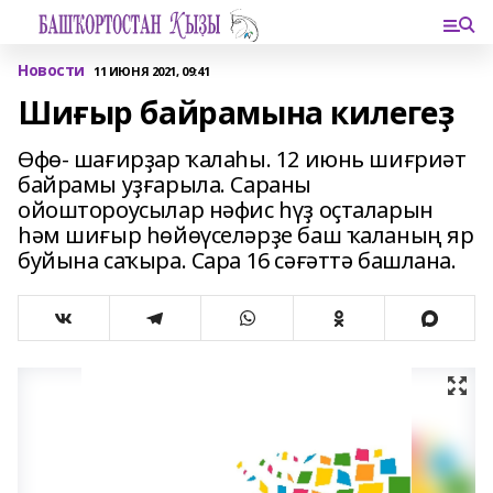
Новости
11 ИЮНЯ 2021, 09:41
Шиғыр байрамына килегеҙ
Өфө- шағирҙар ҡалаһы. 12 июнь шиғриәт
байрамы уҙғарыла. Сараны
ойоштороусылар нәфис һүҙ оҫталарын
һәм шиғыр һөйөүселәрҙе баш ҡаланың яр
буйына саҡыра. Сара 16 сәғәттә башлана.