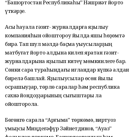
“Башҡортостан Республикаһы” Нәшриәт йорто
үткәрҙе.
Асыҡ һауала гәзит- журналдарға яҙылыу
компанияһын ойоштороу йылда яҡшы һөҙөмтә
бирә. Тап шул мәлдә баҫма уҡыусыларҙың
матбуғат йорто алдына килеп яратҡан гәзит-
журналдарына яҙылып китеү мөмкинлеге бар.
Сөнки сара тураһындағы иғландар күпкә алдан
бирелә башлай. Яҙылыусылар өсөн йылы
осрашыуҙар, төрлө саралар һәм республика
сәхнә йондоҙҙарының сығыштары ла
ойошторола.
Бөгөнгө сарала “Арғымаҡ” төркөмө, виртуоз
ҡумыҙсы Миңдеғәфүр Зәйнетдинов, “Ауаз”
фольклор төркөмө, Башҡортостандың һәм