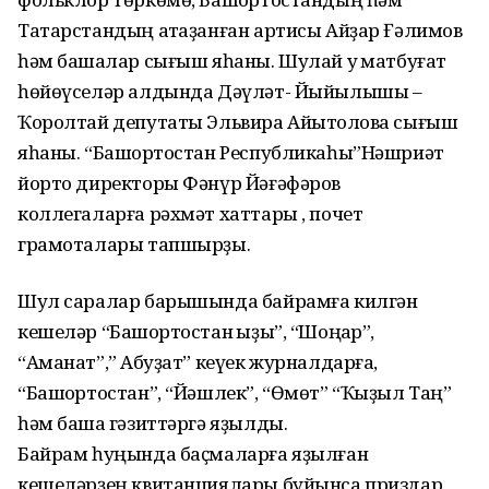
Татарстандың атҡаҙанған артисы Айҙар Ғәлимов
һәм башҡалар сығыш яһаны. Шулай уҡ матбуғат
һөйөүселәр алдында Дәүләт- Йыйылышы –
Ҡоролтай депутаты Эльвира Айытҡолова сығыш
яһаны. “Башҡортостан Республикаһы”Нәшриәт
йорто директоры Фәнүр Йәғәфәров
коллегаларға рәхмәт хаттары , почет
грамоталары тапшырҙы.
Шул саралар барышында байрамға килгән
кешеләр “Башҡортостан ҡыҙы”, “Шоңҡар”,
“Аманат”,” Аҡбуҙат” кеүек журналдарға,
“Башҡортостан”, “Йәшлек”, “Өмөт” “Ҡыҙыл Таң”
һәм башҡа гәзиттәргә яҙылды.
Байрам һуңында баҫмаларға яҙылған
кешеләрҙең квитанциялары буйынса приздар