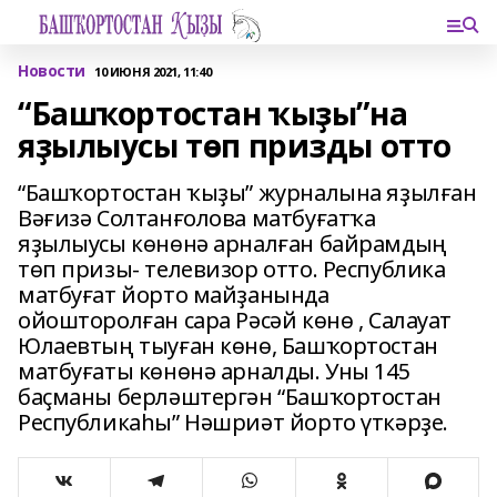
Новости
10 ИЮНЯ 2021, 11:40
“Башҡортостан ҡыҙы”на
яҙылыусы төп призды отто
“Башҡортостан ҡыҙы” журналына яҙылған
Вәғизә Солтанғолова матбуғатҡа
яҙылыусы көнөнә арналған байрамдың
төп призы- телевизор отто. Республика
матбуғат йорто майҙанында
ойошторолған сара Рәсәй көнө , Салауат
Юлаевтың тыуған көнө, Башҡортостан
матбуғаты көнөнә арналды. Уны 145
баҫманы берләштергән “Башҡортостан
Республикаһы” Нәшриәт йорто үткәрҙе.