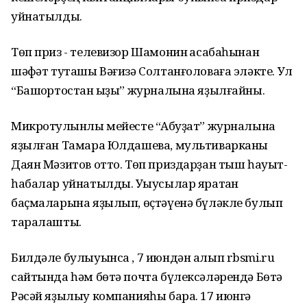
уйнатылды.
Төп приз - телевизор Шамонин ҡасабаһынан
шәфҡәт туташы Вәғизә Солтанғоловаға эләкте. Ул
“Башҡортостан ҡыҙы” журналына яҙылғайны.
Микротулҡынлы мейесте “Аҡбуҙат” журналына
яҙылған Тамара Юлдашева, мультиварканы
Даян Мәзитов отто. Төп приздарҙан тыш һауыт-
һабалар уйнатылды. Уҡыусылар яратҡан
баҫмаларына яҙылып, өҫтәүенә бүләкле булып
таралашты.
Билдәле булыуынса , 7 июндән алып rbsmi.ru
сайтында һәм бөтә почта бүлексәләрендә Бөтә
Рәсәй яҙылыу компанияһы бара. 17 июнгә