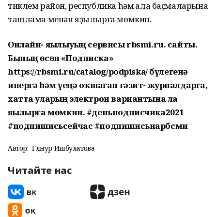
тиклем район, республика һәм ҡала баҫмаларына
ташлама менән яҙылырға мөмкин.
Онлайн- яҙылыуҙың сервисы rbsmi.ru. сайты.
Бының өсөн «Подписка»
https://rbsmi.ru/catalog/podpiska/ бүлегенә
инергә һәм үҙеңә оҡшаған гәзит- журналдарға,
хатта уларҙың электрон вариантына ла
яҙылырға мөмкин.
#деньподписчика2021
#подпишисьсейчас #подпишисьнарбсми
Автор:
Гөлнур Ишбулатова
Читайте нас