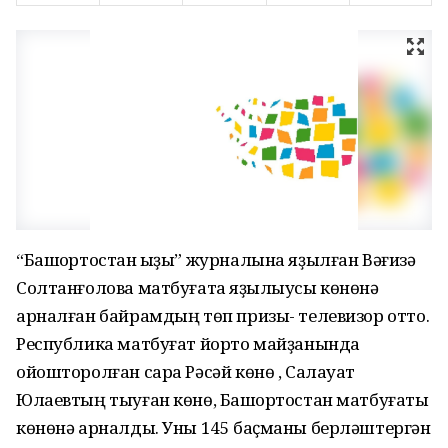
“Башҡортостан ҡыҙы” журналына яҙылған Вәғизә
Солтанғолова матбуғатҡа яҙылыусы көнөнә
арналған байрамдың төп призы- телевизор отто.
Республика матбуғат йорто майҙанында
ойошторолған сара Рәсәй көнө , Салауат
Юлаевтың тыуған көнө, Башҡортостан матбуғаты
көнөнә арналды. Уны 145 баҫманы берләштергән