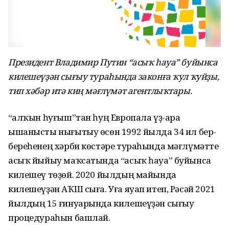
Президент Владимир Путин “асыҡ һауа” буйынса
килешеүҙән сығыу тураһында законға ҡул ҡуйҙы,
тип хәбәр итә киң мәғлүмәт агентлыҡтары.
“Һалҡын һуғыш”тан һуң Европала үҙ-ара
ышанысты нығытыу өсөн 1992 йылда 34 ил бер-
береһенең хәрби көстәре тураһында мәғлүмәтте
асыҡ йыйыу маҡсатында “асыҡ һауа” буйынса
килешеү төҙөй. 2020 йылдың майында
килешеүҙән АҠШ сыға. Уға яуап итеп, Рәсәй 2021
йылдың 15 ғинуарында килешеүҙән сығыу
процедураһын башлай.