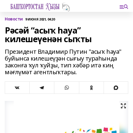
Новости
9 ИЮНЯ 2021, 04:20
Рәсәй “асыҡ һауа”
килешеүенән сыҡты
Президент Владимир Путин "асыҡ һауа"
буйынса килешеүҙән сығыу тураһында
законға ҡул ҡуйҙы, тип хәбәр итә киң
мәғлүмәт агентлыҡтары.