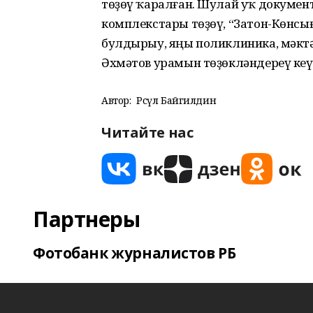
төҙөү ҡаралған. Шулай уҡ докумен
комплекстары төҙөү, “Затон-Көнсы
булдырыу, яңы поликлиника, мәктә
Әхмәтов урамын төҙөкләндереү кеү
Автор:
Рәсүл Байгилдин
Читайте нас
Партнеры
Фотобанк журналистов РБ