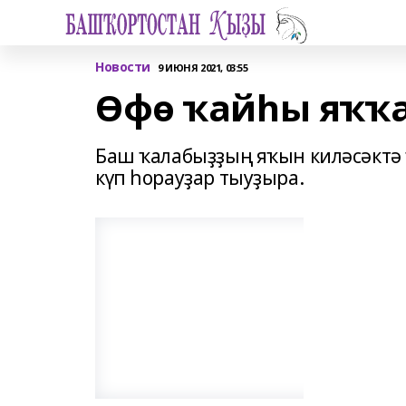
Новости
9 ИЮНЯ 2021, 03:55
Өфө ҡайһы яҡҡа
Баш ҡалабыҙҙың яҡын киләсәктә 
күп һорауҙар тыуҙыра.