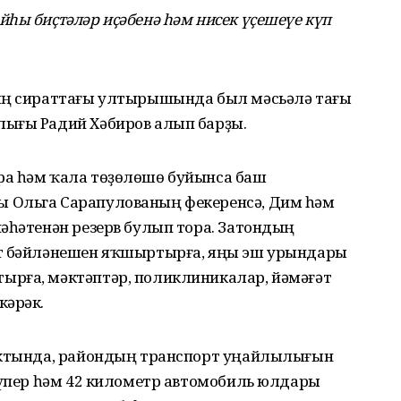
һы биҫтәләр иҫәбенә һәм нисек үҫешеүе күп
ның сираттағы ултырышында был мәсьәлә тағы
лығы Радий Хәбиров алып барҙы.
ра һәм ҡала төҙөлөшө буйынса баш
 Ольга Сарапулованың фекеренсә, Дим һәм
әһәтенән резерв булып тора. Затондың
рт бәйләнешен яҡшыртырға, яңы эш урындары
ырға, мәктәптәр, поликлиникалар, йәмәғәт
кәрәк.
оектында, райондың транспорт уңайлылығын
күпер һәм 42 километр автомобиль юлдары