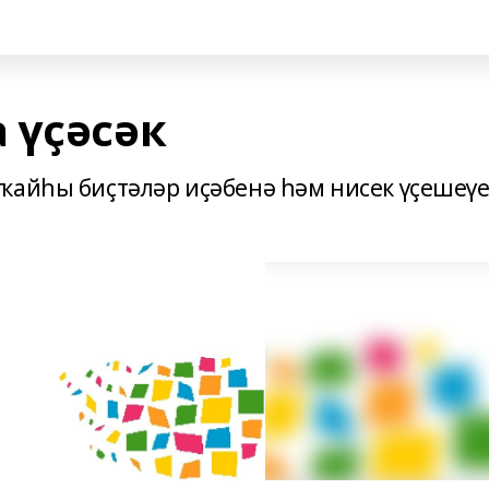
 үҫәсәк
ҡайһы биҫтәләр иҫәбенә һәм нисек үҫешеү