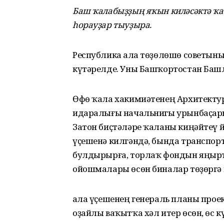
Баш ҡалабыҙҙың яҡын киләсәктә ҡай
һорауҙар тыуҙыра.
Республика Ҡала төҙөлөшө советы
күтәрелде. Уны Башҡортостан Баш
Өфө ҡала хакимиәтенең Архитекту
идаралығы начальнигы урынбаҫары
Затон биҫтәләре ҡаланы киңәйтеү й
үҫешенә килгәндә, бында транспо
булдырырға, торлаҡ фондын яңырт
ойошмалары өсөн биналар төҙөргә 
Ҡала үҫешенең генераль планы пр
оҙайлы ваҡытҡа хәл итер өсөн, өс 