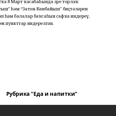
тҡа 8 Март ҡасабаһында эре торлаҡ
ғыш” һәм “Затон-Көнбайыш” биҫтәләрен
п һәм балалар баҡсаһын сафҡа индереү,
ек пункттар индерелгән.
Рубрика "Еда и напитки"