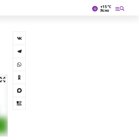
+15 °С
Ясно
е