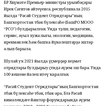
БР Хөкүмәте Премьер-министры урынбаҫары
Ирек Сәғитов әйтеүенсә, республикала 2015
йылда “Рәсәй Студент Отрядтары”ның
Башҡортостан төбәк бүлексәһе (БашРО МООО
“РСО”) булдырылған. Унда төҙөлөш, педагогик,
сервис, ауыл хужалығы, экологик, медицина,
ирекмәнлек һәм башҡа йүнәлештәрҙә эштәр
алып барыла.
Шулай уҡ 2021 йылда үҫмерҙәр хеҙмәт
отрядтары булдырыу өҫтөндә әүҙем эш бара. Унда
100 кешене йәлеп итеү ҡаралған.
“Рәсәй Студент Отрядтары”ның Башҡортостан
төбәк бүлексәһе төбәк, төбәк-ара, Бөтә Рәсәй
кимәлендәге йәштәр форумдарында әүҙем