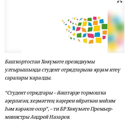
Башҡортостан Хөкүмәте президиумы
ултырышында студент отрядтарына ярҙам итеү
саралары ҡаралды.
“Студент отрядтары – йәштәрҙе тормошҡа
әҙерләгән, хеҙмәттең ҡәҙерен өйрәткән мөһим
һәм кәрәкле осор”, – ти БР Хөкүмәте Премьер-
министры Андрей Назаров.