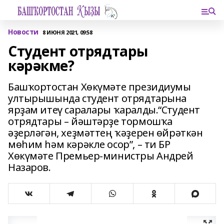
Новости
8 ИЮНЯ 2021, 09:58
Студент отрядтары
кәрәкме?
Башҡортостан Хөкүмәте президиумы
ултырышында студент отрядтарына
ярҙам итеү саралары ҡаралды.“Студент
отрядтары – йәштәрҙе тормошҡа
әҙерләгән, хеҙмәттең ҡәҙерен өйрәткән
мөһим һәм кәрәкле осор”, – ти БР
Хөкүмәте Премьер-министры Андрей
Назаров.