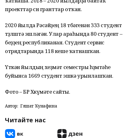
ҡатнаша. 2018 – 2020 йылдарҙа байтаҡ
проекттар өсөн гранттар отҡан.
2020 йылда Рәсәйҙең 18 төбәгенән 333 студент
төҙөлөштә эшләгән. Улар араһында 80 студент –
беҙҙең республиканан. Студент сервис
отрядтарында 118 кеше ҡатнашҡан.
Үткән йылдың хеҙмәт семестры һөҙөмтәһе
буйынса 1669 студент эшкә урынлашҡан.
Фото – БР Хөкүмәте сайты.
Автор:
Гөлшат Ҡунафина
Читайте нас