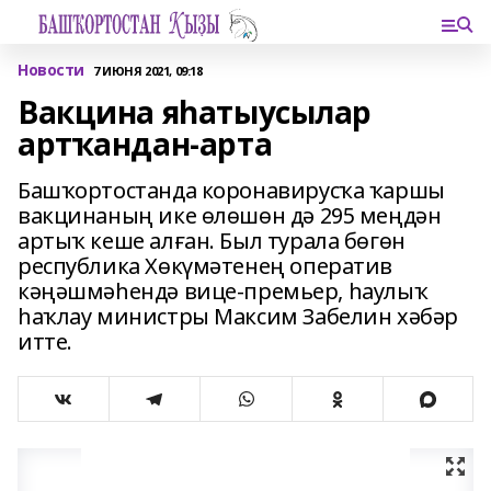
Новости
7 ИЮНЯ 2021, 09:18
Вакцина яһатыусылар
артҡандан-арта
Башҡортостанда коронавирусҡа ҡаршы
вакцинаның ике өлөшөн дә 295 меңдән
артыҡ кеше алған. Был турала бөгөн
республика Хөкүмәтенең оператив
кәңәшмәһендә вице-премьер, һаулыҡ
һаҡлау министры Максим Забелин хәбәр
итте.