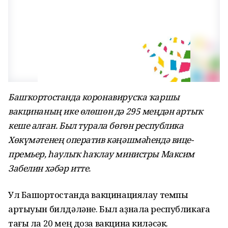
Башҡортостанда коронавирусҡа ҡаршы
вакцинаның ике өлөшөн дә 295 меңдән артыҡ
кеше алған. Был турала бөгөн республика
Хөкүмәтенең оператив кәңәшмәһендә вице-
премьер, һаулыҡ һаҡлау министры Максим
Забелин хәбәр итте.
Ул Башҡортостанда вакцинациялау темпы
артыуын билдәләне. Был аҙнала республикаға
тағы ла 20 мең доза вакцина киләсәк.