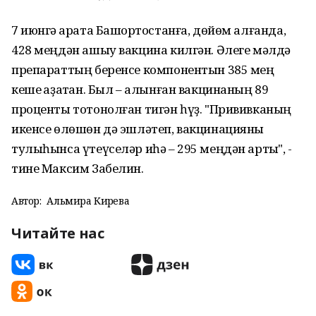
7 июнгә ҡарата Башҡортостанға, дөйөм алғанда,
428 меңдән ашыу вакцина килгән. Әлеге мәлдә
препараттың беренсе компонентын 385 мең
кеше ҡаҙатҡан. Был – алынған вакцинаның 89
проценты тотонолған тигән һүҙ. "Прививканың
икенсе өлөшөн дә эшләтеп, вакцинацияны
тулыһынса үтеүселәр иһә – 295 меңдән артыҡ", -
тине Максим Забелин.
Автор:
Альмира Кирәева
Читайте нас