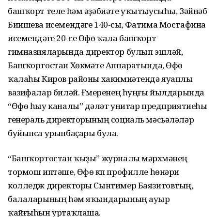
башҡорт теле һәм әҙәбиәте уҡытыусыһы, Зәйнәб
Биишева исемендәге 140-сы, Фатима Мостафина
исемендәге 20-се Өфө ҡала башҡорт
гимназияларында директор булып эшләй,
Башҡортостан Хөкүмәте Аппаратында, Өфө
ҡалаһы Киров районы хакимиәтендә яуаплы
вазифалар биләй. Ғүмеренең һуңғы йылдарында
“Өфө һыу каналы” дәүләт унитар предприятиеһы
генераль директорының социаль мәсьәләләр
буйынса урынбаҫары була.
“Башҡортостан ҡыҙы” журналы мәрхүмәнең
тормош иптәше, Өфө күп профилле һөнәри
колледж директоры Сынтимер Баязитовтың,
балаларының һәм яҡындарының ауыр
ҡайғыһын уртаҡлаша.